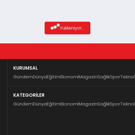
Yükleniyor...
KURUMSAL
Gündem
Dünya
Eğitim
Ekonomi
Magazin
Sağlık
Spor
Teknol
KATEGORİLER
Gündem
Dünya
Eğitim
Ekonomi
Magazin
Sağlık
Spor
Teknol