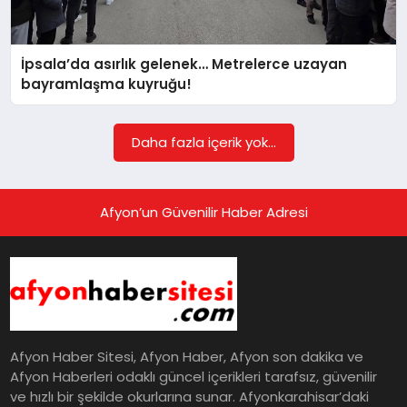
EĞITIM
İpsala’da asırlık gelenek… Metrelerce uzayan
EKONOMI
bayramlaşma kuyruğu!
HABERLER
Daha fazla içerik yok...
MAGAZIN
Afyon’un Güvenilir Haber Adresi
SAĞLIK
SPOR
Afyon Haber Sitesi, Afyon Haber, Afyon son dakika ve
Afyon Haberleri odaklı güncel içerikleri tarafsız, güvenilir
ve hızlı bir şekilde okurlarına sunar. Afyonkarahisar’daki
TEKNOLOJI