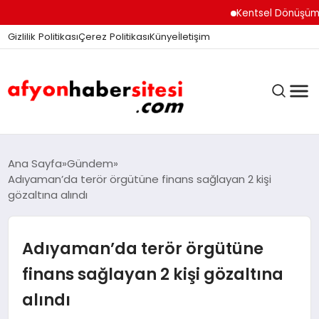
Kentsel Dönüşüm Ofisi 
Gizlilik Politikası
Çerez Politikası
Künye
İletişim
ANASAYFA
Ana Sayfa
Gündem
Adıyaman’da terör örgütüne finans sağlayan 2 kişi
gözaltına alındı
GÜNDEM
Adıyaman’da terör örgütüne
DÜNYA
finans sağlayan 2 kişi gözaltına
alındı