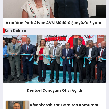
Akar’dan Park Afyon AVM Müdürü Şenyüz’e Ziyaret
Son Dakika
Kentsel Dönüşüm Ofisi Açıldı
Afyonkarahisar Garnizon Komutanı