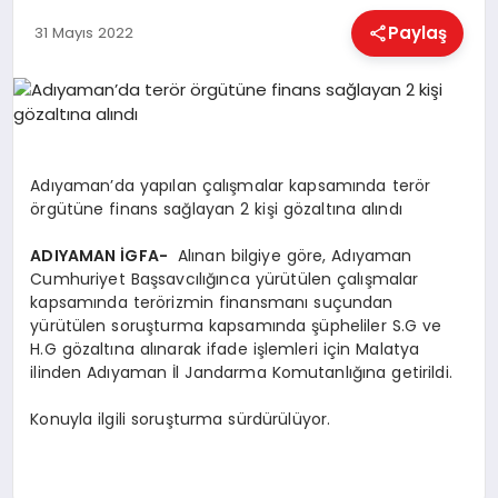
EĞITIM
Paylaş
31 Mayıs 2022
EKONOMI
HABERLER
Adıyaman’da yapılan çalışmalar kapsamında terör
örgütüne finans sağlayan 2 kişi gözaltına alındı
MAGAZIN
ADIYAMAN İGFA-
Alınan bilgiye göre, Adıyaman
Cumhuriyet Başsavcılığınca yürütülen çalışmalar
kapsamında terörizmin finansmanı suçundan
yürütülen soruşturma kapsamında şüpheliler S.G ve
SAĞLIK
H.G gözaltına alınarak ifade işlemleri için Malatya
ilinden Adıyaman İl Jandarma Komutanlığına getirildi.
SPOR
Konuyla ilgili soruşturma sürdürülüyor.
TEKNOLOJI