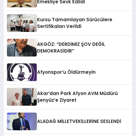
Emekliye Sevk Edildi
Kursu Tamamlayan Sürücülere
Sertifikaları Verildi
AKGÖZ: “DERDİMİZ ŞOV DEĞİL
DEMOKRASİDİR”
Afyonspor’u Öldürmeyin
Akar’dan Park Afyon AVM Müdürü
Şenyüz’e Ziyaret
ALADAĞ MİLLETVEKİLLERİNE SESLENDİ