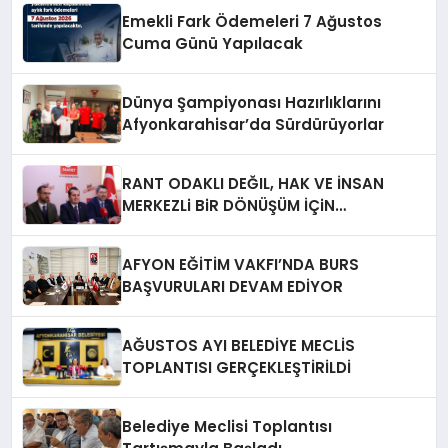
Emekli Fark Ödemeleri 7 Ağustos
Cuma Günü Yapılacak
Dünya Şampiyonası Hazırlıklarını
Afyonkarahisar’da Sürdürüyorlar
RANT ODAKLI DEĞIL, HAK VE İNSAN
MERKEZLi BiR DÖNÜŞÜM İÇiN
AFYONKARAHiSAR’IN YANINDAYIZ!
AFYON EĞİTİM VAKFI’NDA BURS
BAŞVURULARI DEVAM EDİYOR
AĞUSTOS AYI BELEDİYE MECLİS
TOPLANTISI GERÇEKLEŞTİRİLDİ
Belediye Meclisi Toplantısı