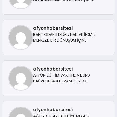
afyonhabersitesi
RANT ODAKLI DEĞIL, HAK VE İNSAN
MERKEZLi BiR DÖNÜŞÜM İÇiN
AFYONKARAHiSAR’IN YANINDAYIZ!
afyonhabersitesi
AFYON EĞİTİM VAKFI’NDA BURS
BAŞVURULARI DEVAM EDİYOR
afyonhabersitesi
AĞUSTOS AYI BELEDİYE MECLİS