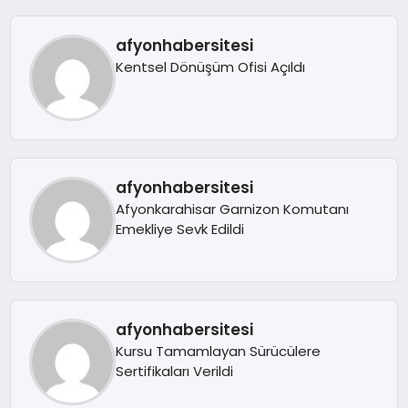
EĞITIM
afyonhabersitesi
Kentsel Dönüşüm Ofisi Açıldı
EKONOMI
HABERLER
afyonhabersitesi
MAGAZIN
Afyonkarahisar Garnizon Komutanı
Emekliye Sevk Edildi
SAĞLIK
afyonhabersitesi
SPOR
Kursu Tamamlayan Sürücülere
Sertifikaları Verildi
TEKNOLOJI