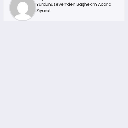
Yurdunuseven’den Başhekim Acar’a
Ziyaret
afyonhabersitesi
MISIRLIOĞLU: “VATANDAŞ AÇ VE
PERİŞAN”
afyonhabersitesi
YASA DIŞI BAHİSE GEÇİT YOK