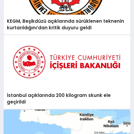
EĞITIM
KEGM, Beşikdüzü açıklarında sürüklenen teknenin
EKONOMI
kurtarıldığını’dan kritik duyuru geldi
HABERLER
MAGAZIN
SAĞLIK
İstanbul açıklarında 200 kilogram skunk ele
geçirildi
SPOR
TEKNOLOJI