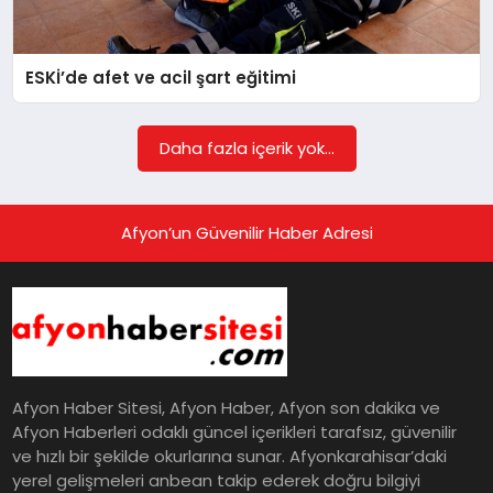
EĞITIM
ESKİ’de afet ve acil şart eğitimi
EKONOMI
Daha fazla içerik yok...
HABERLER
Afyon’un Güvenilir Haber Adresi
MAGAZIN
SAĞLIK
Afyon Haber Sitesi, Afyon Haber, Afyon son dakika ve
SPOR
Afyon Haberleri odaklı güncel içerikleri tarafsız, güvenilir
ve hızlı bir şekilde okurlarına sunar. Afyonkarahisar’daki
yerel gelişmeleri anbean takip ederek doğru bilgiyi
TEKNOLOJI