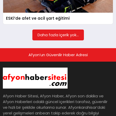
EĞITIM
ESKİ’de afet ve acil şart eğitimi
EKONOMI
Daha fazla içerik yok...
HABERLER
Afyon’un Güvenilir Haber Adresi
MAGAZIN
SAĞLIK
Afyon Haber Sitesi, Afyon Haber, Afyon son dakika ve
SPOR
Afyon Haberleri odaklı güncel içerikleri tarafsız, güvenilir
ve hızlı bir şekilde okurlarına sunar. Afyonkarahisar’daki
yerel gelişmeleri anbean takip ederek doğru bilgiyi
TEKNOLOJI