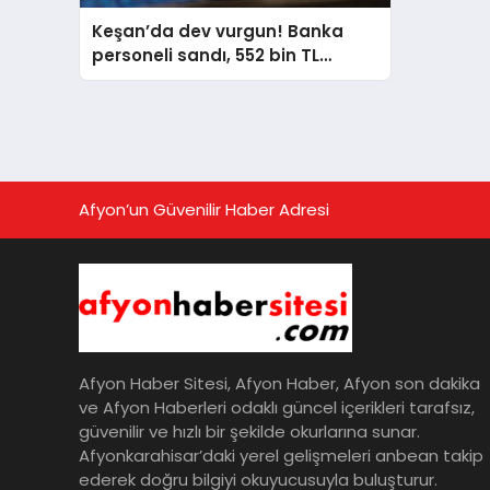
Keşan’da dev vurgun! Banka
personeli sandı, 552 bin TL
kaptırdı
Afyon’un Güvenilir Haber Adresi
Afyon Haber Sitesi, Afyon Haber, Afyon son dakika
ve Afyon Haberleri odaklı güncel içerikleri tarafsız,
güvenilir ve hızlı bir şekilde okurlarına sunar.
Afyonkarahisar’daki yerel gelişmeleri anbean takip
ederek doğru bilgiyi okuyucusuyla buluşturur.