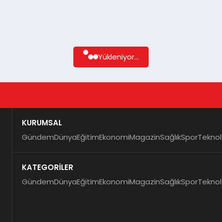
Yükleniyor...
KURUMSAL
Gündem
Dünya
Eğitim
Ekonomi
Magazin
Sağlık
Spor
Teknol
KATEGORİLER
Gündem
Dünya
Eğitim
Ekonomi
Magazin
Sağlık
Spor
Teknol