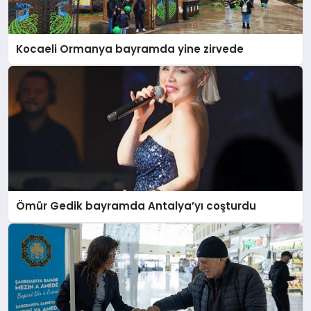
EĞITIM
Kocaeli Ormanya bayramda yine zirvede
EKONOMI
HABERLER
MAGAZIN
Ömür Gedik bayramda Antalya’yı coşturdu
SAĞLIK
SPOR
TEKNOLOJI