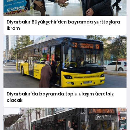
Diyarbakır Büyükşehir’den bayramda yurttaşlara
ikram
Diyarbakır’da bayramda toplu ulaşım ücretsiz
olacak