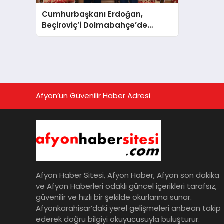
Cumhurbaşkanı Erdoğan,
Beçiroviç’i Dolmabahçe’de
ağırladı
Afyon’un Güvenilir Haber Adresi
Afyon Haber Sitesi, Afyon Haber, Afyon son dakika
ve Afyon Haberleri odaklı güncel içerikleri tarafsız,
güvenilir ve hızlı bir şekilde okurlarına sunar.
Afyonkarahisar’daki yerel gelişmeleri anbean takip
ederek doğru bilgiyi okuyucusuyla buluşturur.