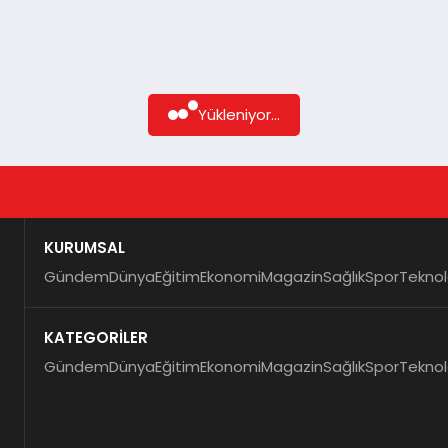
Yükleniyor...
KURUMSAL
Gündem
Dünya
Eğitim
Ekonomi
Magazin
Sağlık
Spor
Teknol
KATEGORİLER
Gündem
Dünya
Eğitim
Ekonomi
Magazin
Sağlık
Spor
Teknol