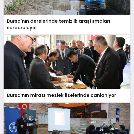
EĞITIM
Bursa’nın derelerinde temizlik araştırmaları
EKONOMI
sürdürülüyor
HABERLER
MAGAZIN
SAĞLIK
Bursa’nın mirası meslek liselerinde canlanıyor
SPOR
TEKNOLOJI