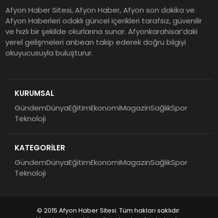
Afyon Haber Sitesi, Afyon Haber, Afyon son dakika ve
Afyon Haberleri odaklı güncel içerikleri tarafsız, güvenilir
ve hızlı bir şekilde okurlarına sunar. Afyonkarahisar’daki
yerel gelişmeleri anbean takip ederek doğru bilgiyi
okuyucusuyla buluşturur.
KURUMSAL
Gündem
Dünya
Eğitim
Ekonomi
Magazin
Sağlık
Spor
Teknoloji
KATEGORİLER
Gündem
Dünya
Eğitim
Ekonomi
Magazin
Sağlık
Spor
Teknoloji
© 2015 Afyon Haber Sitesi. Tüm hakları saklıdır.