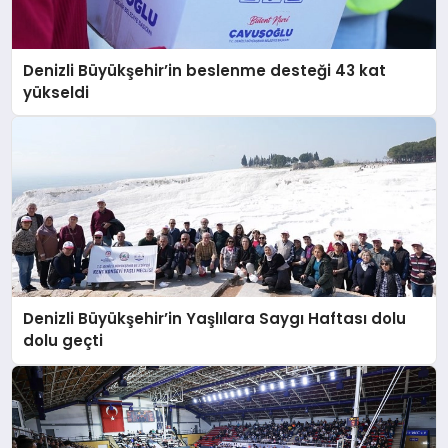
EĞITIM
Denizli Büyükşehir’in beslenme desteği 43 kat
EKONOMI
yükseldi
HABERLER
MAGAZIN
SAĞLIK
Denizli Büyükşehir’in Yaşlılara Saygı Haftası dolu
dolu geçti
SPOR
TEKNOLOJI