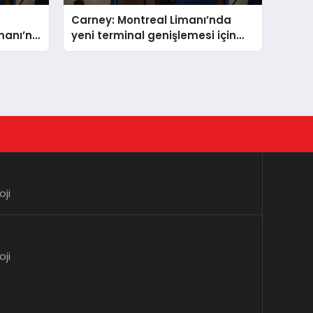
Carney: Montreal Limanı’nda
manı’nı
yeni terminal genişlemesi için
temel atmaya başlıyoruz
oji
oji