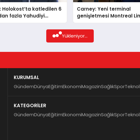
 Holokost’ta katledilen 6
Carney: Yeni terminal
an fazla Yahudiyi
genişletmesi Montreal Li
uz
dönüştürecek
Yükleniyor...
KURUMSAL
Gündem
Dünya
Eğitim
Ekonomi
Magazin
Sağlık
Spor
Teknol
KATEGORİLER
Gündem
Dünya
Eğitim
Ekonomi
Magazin
Sağlık
Spor
Teknol