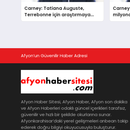
Carney: Tatiana Auguste,
Carney:
Terrebonne için araştırmaya
milyond
devam edecek
anıyor
Afyon’un Güvenilir Haber Adresi
Afyon Haber Sitesi, Afyon Haber, Afyon son dakika
ve Afyon Haberleri odaklı güncel içerikleri tarafsız,
güvenilir ve hızlı bir şekilde okurlarına sunar.
Afyonkarahisar’daki yerel gelişmeleri anbean takip
ederek doğru bilgiyi okuyucusuyla buluşturur.