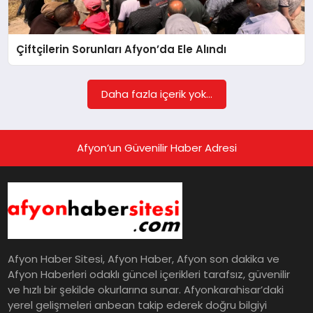
EĞITIM
Çiftçilerin Sorunları Afyon’da Ele Alındı
EKONOMI
Daha fazla içerik yok...
HABERLER
Afyon’un Güvenilir Haber Adresi
MAGAZIN
SAĞLIK
Afyon Haber Sitesi, Afyon Haber, Afyon son dakika ve
SPOR
Afyon Haberleri odaklı güncel içerikleri tarafsız, güvenilir
ve hızlı bir şekilde okurlarına sunar. Afyonkarahisar’daki
yerel gelişmeleri anbean takip ederek doğru bilgiyi
TEKNOLOJI