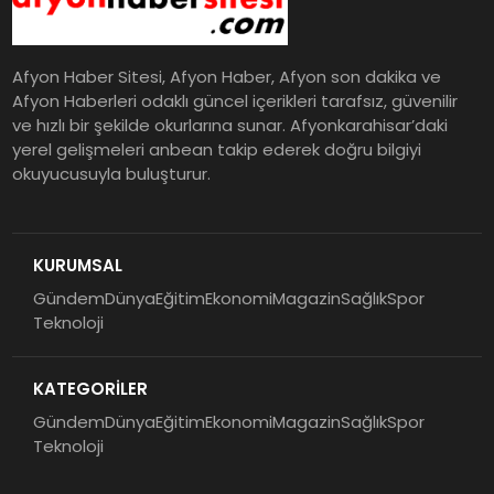
Afyon Haber Sitesi, Afyon Haber, Afyon son dakika ve
Afyon Haberleri odaklı güncel içerikleri tarafsız, güvenilir
ve hızlı bir şekilde okurlarına sunar. Afyonkarahisar’daki
yerel gelişmeleri anbean takip ederek doğru bilgiyi
okuyucusuyla buluşturur.
KURUMSAL
Gündem
Dünya
Eğitim
Ekonomi
Magazin
Sağlık
Spor
Teknoloji
KATEGORİLER
Gündem
Dünya
Eğitim
Ekonomi
Magazin
Sağlık
Spor
Teknoloji