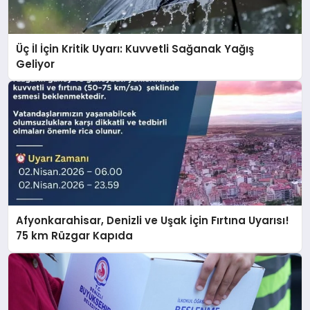
EĞITIM
Üç İl İçin Kritik Uyarı: Kuvvetli Sağanak Yağış
EKONOMI
Geliyor
HABERLER
MAGAZIN
SAĞLIK
Afyonkarahisar, Denizli ve Uşak İçin Fırtına Uyarısı!
75 km Rüzgar Kapıda
SPOR
TEKNOLOJI