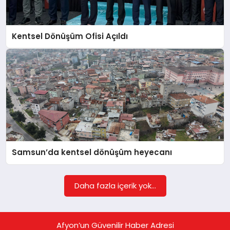
EĞITIM
Kentsel Dönüşüm Ofisi Açıldı
EKONOMI
HABERLER
MAGAZIN
Samsun’da kentsel dönüşüm heyecanı
SAĞLIK
Daha fazla içerik yok...
SPOR
Afyon’un Güvenilir Haber Adresi
TEKNOLOJI