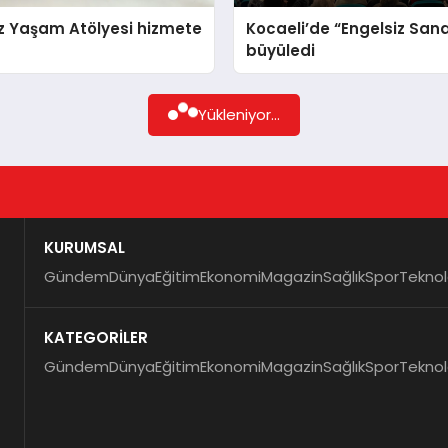
z Yaşam Atölyesi hizmete
Kocaeli’de “Engelsiz San
büyüledi
Yükleniyor...
KURUMSAL
Gündem
Dünya
Eğitim
Ekonomi
Magazin
Sağlık
Spor
Teknol
KATEGORİLER
Gündem
Dünya
Eğitim
Ekonomi
Magazin
Sağlık
Spor
Teknol