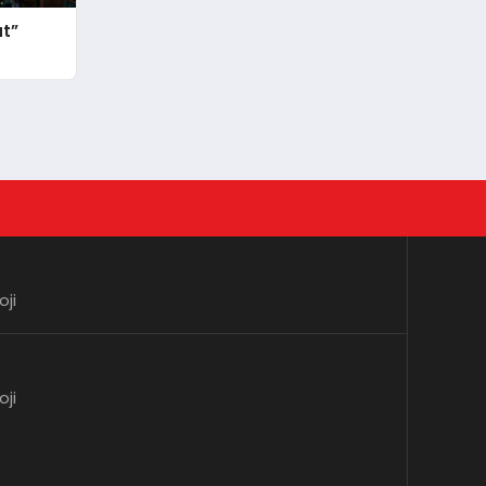
at”
oji
oji