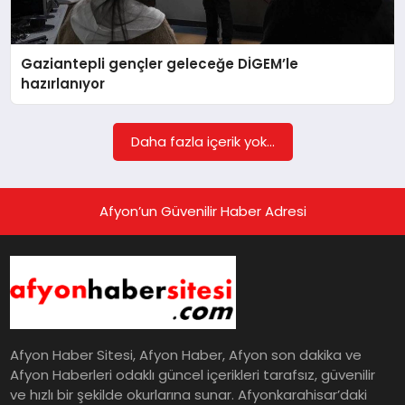
EĞITIM
Gaziantepli gençler geleceğe DİGEM’le
EKONOMI
hazırlanıyor
HABERLER
Daha fazla içerik yok...
MAGAZIN
Afyon’un Güvenilir Haber Adresi
SAĞLIK
SPOR
Afyon Haber Sitesi, Afyon Haber, Afyon son dakika ve
Afyon Haberleri odaklı güncel içerikleri tarafsız, güvenilir
ve hızlı bir şekilde okurlarına sunar. Afyonkarahisar’daki
TEKNOLOJI