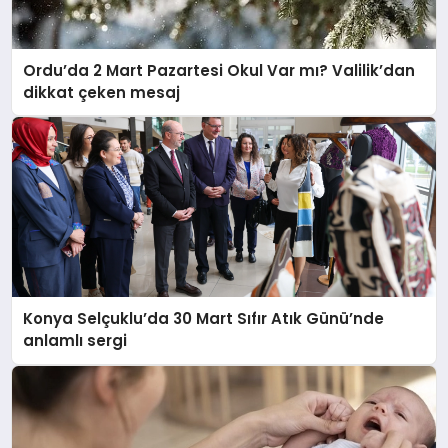
EĞITIM
Ordu’da 2 Mart Pazartesi Okul Var mı? Valilik’dan
EKONOMI
dikkat çeken mesaj
HABERLER
MAGAZIN
SAĞLIK
Konya Selçuklu’da 30 Mart Sıfır Atık Günü’nde
anlamlı sergi
SPOR
TEKNOLOJI