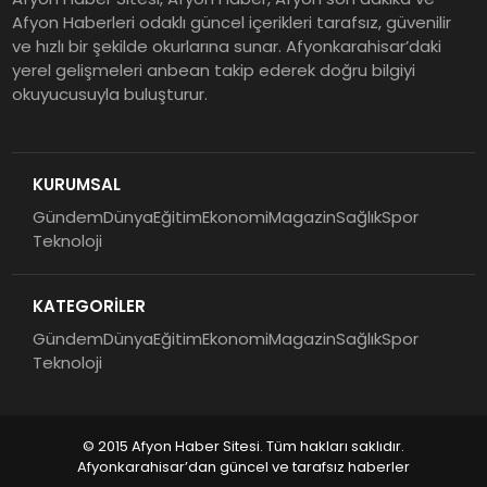
Afyon Haberleri odaklı güncel içerikleri tarafsız, güvenilir
ve hızlı bir şekilde okurlarına sunar. Afyonkarahisar’daki
yerel gelişmeleri anbean takip ederek doğru bilgiyi
okuyucusuyla buluşturur.
KURUMSAL
Gündem
Dünya
Eğitim
Ekonomi
Magazin
Sağlık
Spor
Teknoloji
KATEGORİLER
Gündem
Dünya
Eğitim
Ekonomi
Magazin
Sağlık
Spor
Teknoloji
© 2015 Afyon Haber Sitesi. Tüm hakları saklıdır.
Afyonkarahisar’dan güncel ve tarafsız haberler