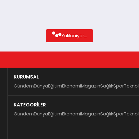
Yükleniyor...
KURUMSAL
Gündem
Dünya
Eğitim
Ekonomi
Magazin
Sağlık
Spor
Teknol
KATEGORİLER
Gündem
Dünya
Eğitim
Ekonomi
Magazin
Sağlık
Spor
Teknol