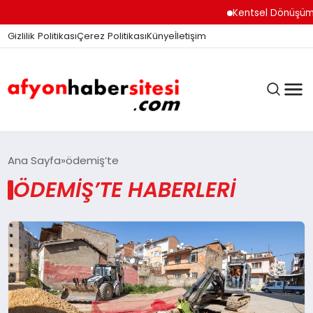
Kentsel Dönüşüm O
Gizlilik Politikası
Çerez Politikası
Künye
İletişim
ANASAYFA
Ana Sayfa
ödemiş’te
ÖDEMIŞ’TE HABERLERI
GÜNDEM
DÜNYA