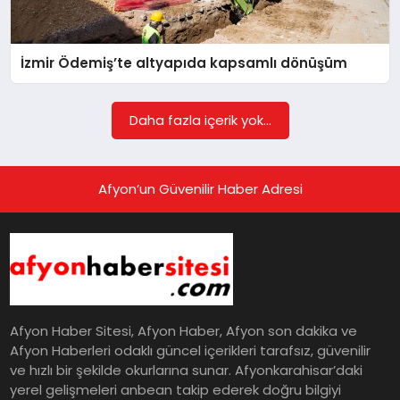
EĞITIM
İzmir Ödemiş’te altyapıda kapsamlı dönüşüm
EKONOMI
Daha fazla içerik yok...
HABERLER
Afyon’un Güvenilir Haber Adresi
MAGAZIN
SAĞLIK
Afyon Haber Sitesi, Afyon Haber, Afyon son dakika ve
SPOR
Afyon Haberleri odaklı güncel içerikleri tarafsız, güvenilir
ve hızlı bir şekilde okurlarına sunar. Afyonkarahisar’daki
yerel gelişmeleri anbean takip ederek doğru bilgiyi
TEKNOLOJI