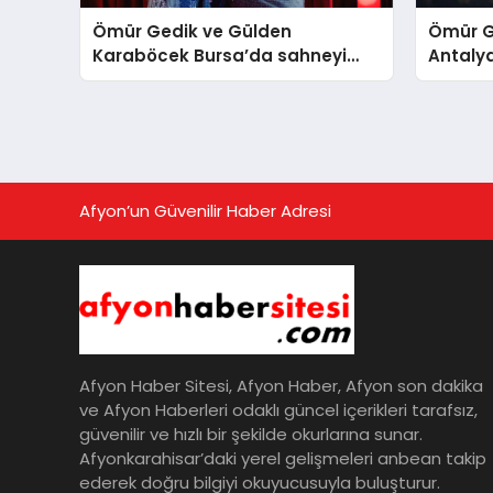
Ömür Gedik ve Gülden
Ömür G
Karaböcek Bursa’da sahneyi
Antalya
salladı
Afyon’un Güvenilir Haber Adresi
Afyon Haber Sitesi, Afyon Haber, Afyon son dakika
ve Afyon Haberleri odaklı güncel içerikleri tarafsız,
güvenilir ve hızlı bir şekilde okurlarına sunar.
Afyonkarahisar’daki yerel gelişmeleri anbean takip
ederek doğru bilgiyi okuyucusuyla buluşturur.