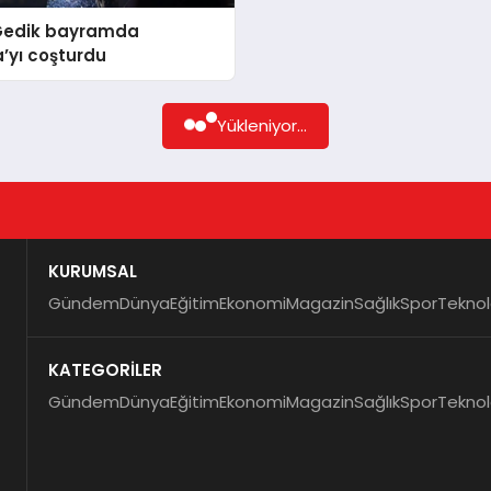
edik bayramda
’yı coşturdu
Yükleniyor...
KURUMSAL
Gündem
Dünya
Eğitim
Ekonomi
Magazin
Sağlık
Spor
Teknol
KATEGORİLER
Gündem
Dünya
Eğitim
Ekonomi
Magazin
Sağlık
Spor
Teknol