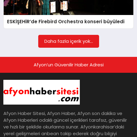
EĞITIM
ESKİŞEHİR’de Firebird Orchestra konseri büyüledi
EKONOMI
Daha fazla içerik yok...
HABERLER
Afyon’un Güvenilir Haber Adresi
MAGAZIN
SAĞLIK
Afyon Haber Sitesi, Afyon Haber, Afyon son dakika ve
SPOR
Afyon Haberleri odaklı güncel içerikleri tarafsız, güvenilir
ve hızlı bir şekilde okurlarına sunar. Afyonkarahisar’daki
yerel gelişmeleri anbean takip ederek doğru bilgiyi
TEKNOLOJI