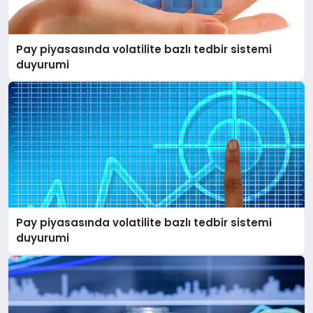
EĞITIM
Pay piyasasında volatilite bazlı tedbir sistemi
EKONOMI
duyurumi
HABERLER
MAGAZIN
SAĞLIK
Pay piyasasında volatilite bazlı tedbir sistemi
duyurumi
SPOR
TEKNOLOJI