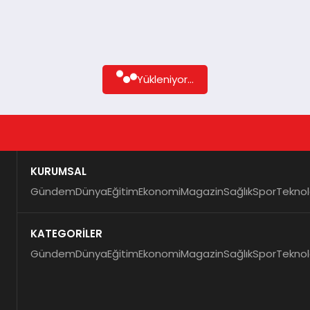
Yükleniyor...
KURUMSAL
Gündem
Dünya
Eğitim
Ekonomi
Magazin
Sağlık
Spor
Teknol
KATEGORİLER
Gündem
Dünya
Eğitim
Ekonomi
Magazin
Sağlık
Spor
Teknol