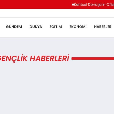
Kentsel Dönüşüm Ofisi A
GÜNDEM
DÜNYA
EĞITIM
EKONOMI
HABERLER
GENÇLIK HABERLERI