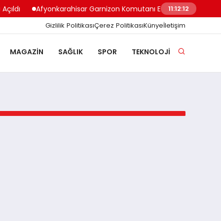
çıldı
Afyonkarahisar Garnizon Komutanı Emekliye Sevk Edildi
11:12:12
Gizlilik Politikası
Çerez Politikası
Künye
İletişim
MAGAZIN
SAĞLIK
SPOR
TEKNOLOJI