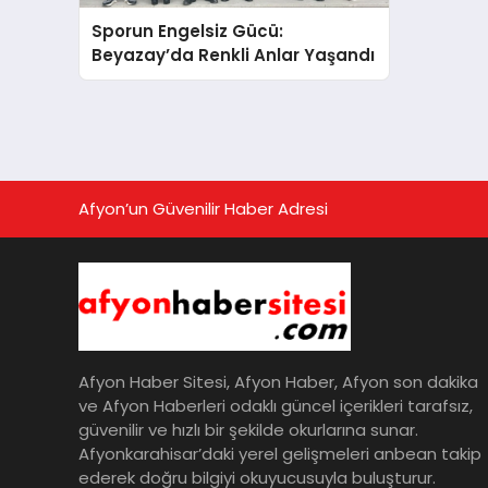
Sporun Engelsiz Gücü:
Beyazay’da Renkli Anlar Yaşandı
Afyon’un Güvenilir Haber Adresi
Afyon Haber Sitesi, Afyon Haber, Afyon son dakika
ve Afyon Haberleri odaklı güncel içerikleri tarafsız,
güvenilir ve hızlı bir şekilde okurlarına sunar.
Afyonkarahisar’daki yerel gelişmeleri anbean takip
ederek doğru bilgiyi okuyucusuyla buluşturur.