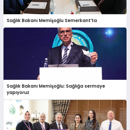
EĞITIM
Sağlık Bakanı Memişoğlu Semerkant’ta
EKONOMI
HABERLER
MAGAZIN
Sağlık Bakanı Memişoğlu: Sağlığa sermaye
SAĞLIK
yapıyoruz
SPOR
TEKNOLOJI