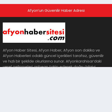
Afyon’un Güvenilir Haber Adresi
Afyon Haber Sitesi, Afyon Haber, Afyon son dakika ve
Afyon Haberleri odaklı güncel içerikleri tarafsız, güvenilir
ve hızlı bir şekilde okurlarına sunar. Afyonkarahisar’daki
yerel gelişmeleri anbean takip ederek doğru bilgiyi
okuyucusuyla buluşturur.
KURUMSAL
Gündem
Dünya
Eğitim
Ekonomi
Magazin
Sağlık
Spor
Teknoloji