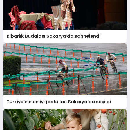
Kibarlık Budalası Sakarya’da sahnelendi
Türkiye’nin en iyi pedalları Sakarya’da seçildi