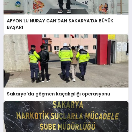
EĞITIM
AFYON’LU NURAY CAN’DAN SAKARYA’DA BÜYÜK
EKONOMI
BAŞARI
HABERLER
MAGAZIN
SAĞLIK
Sakarya’da göçmen kaçakçılığı operasyonu
SPOR
TEKNOLOJI