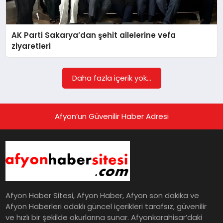
EĞITIM
AK Parti Sakarya’dan şehit ailelerine vefa
EKONOMI
ziyaretleri
HABERLER
Daha fazla içerik yok...
MAGAZIN
Afyon’un Güvenilir Haber Adresi
SAĞLIK
SPOR
Afyon Haber Sitesi, Afyon Haber, Afyon son dakika ve
Afyon Haberleri odaklı güncel içerikleri tarafsız, güvenilir
ve hızlı bir şekilde okurlarına sunar. Afyonkarahisar’daki
TEKNOLOJI