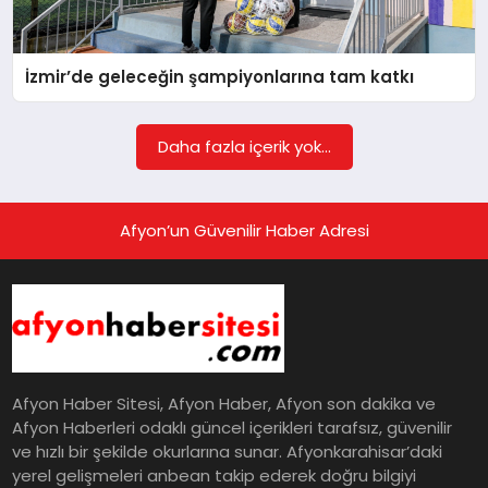
EĞITIM
İzmir’de geleceğin şampiyonlarına tam katkı
EKONOMI
Daha fazla içerik yok...
HABERLER
Afyon’un Güvenilir Haber Adresi
MAGAZIN
SAĞLIK
Afyon Haber Sitesi, Afyon Haber, Afyon son dakika ve
SPOR
Afyon Haberleri odaklı güncel içerikleri tarafsız, güvenilir
ve hızlı bir şekilde okurlarına sunar. Afyonkarahisar’daki
yerel gelişmeleri anbean takip ederek doğru bilgiyi
TEKNOLOJI