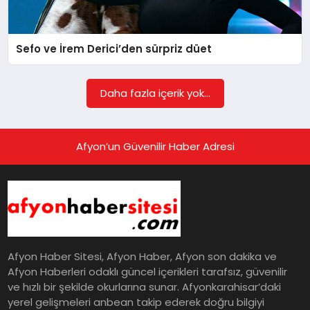
EĞITIM
Sefo ve İrem Derici’den sürpriz düet
EKONOMI
Daha fazla içerik yok...
HABERLER
Afyon’un Güvenilir Haber Adresi
MAGAZIN
SAĞLIK
Afyon Haber Sitesi, Afyon Haber, Afyon son dakika ve
SPOR
Afyon Haberleri odaklı güncel içerikleri tarafsız, güvenilir
ve hızlı bir şekilde okurlarına sunar. Afyonkarahisar’daki
yerel gelişmeleri anbean takip ederek doğru bilgiyi
TEKNOLOJI