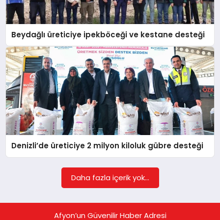
EĞITIM
Beydağlı üreticiye ipekböceği ve kestane desteği
EKONOMI
HABERLER
MAGAZIN
Denizli’de üreticiye 2 milyon kiloluk gübre desteği
SAĞLIK
Daha fazla içerik yok...
SPOR
Afyon’un Güvenilir Haber Adresi
TEKNOLOJI