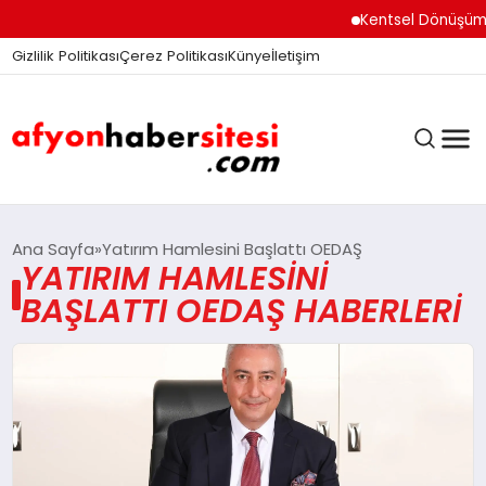
Kentsel Dönüşüm O
Gizlilik Politikası
Çerez Politikası
Künye
İletişim
ANASAYFA
Ana Sayfa
Yatırım Hamlesini Başlattı OEDAŞ
YATIRIM HAMLESINI
BAŞLATTI OEDAŞ HABERLERI
GÜNDEM
DÜNYA