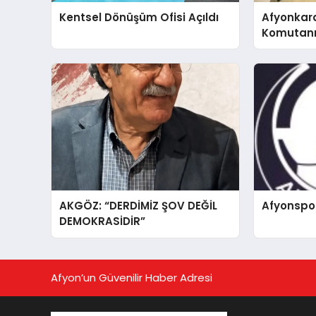
Kentsel Dönüşüm Ofisi Açıldı
Afyonkar
Komutanı 
AKGÖZ: “DERDİMİZ ŞOV DEĞİL
Afyonspo
DEMOKRASİDİR”
Afyon’un Güvenilir Haber Adresi