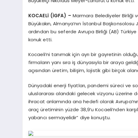
Büyükelçi Nikolaus Meyer-Landrut’u konuk etti.
KOCAELİ (İGFA) –
Marmara Belediyeler Birliği 
Büyükakın, Almanya’nın İstanbul Başkonsolos
ardından bu seferde Avrupa Birliği (AB) Türkiy
konuk etti.
Kocaeli’ni tanımak için ayrı bir gayretinin oldu
firmaların yanı sıra iş dünyasıyla bir araya geld
açısından üretim, bilişim, lojistik gibi birçok a
Dünyadaki enerji fiyatları, pandemi süreci ve so
uluslararası alandaki gelecek vizyonu üzerine 
ihracat anlamında ana hedefi olarak Avrupa’nın il
araç üretiminin yüzde 38,9’u Kocaeli’nden karşıl
yabancı sermayelidir” diye konuştu.