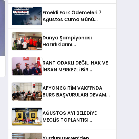
Emekli Fark Ödemeleri 7
Ağustos Cuma Günü
Yapılacak
Dünya Şampiyonası
Hazırlıklarını
Afyonkarahisar’da
Sürdürüyorlar
RANT ODAKLI DEĞIL, HAK VE
İNSAN MERKEZLi BiR
DÖNÜŞÜM İÇiN
AFYONKARAHiSAR’IN
AFYON EĞİTİM VAKFI’NDA
YANINDAYIZ!
BURS BAŞVURULARI DEVAM
EDİYOR
AĞUSTOS AYI BELEDİYE
MECLİS TOPLANTISI
GERÇEKLEŞTİRİLDİ
Yurdunuseven’den