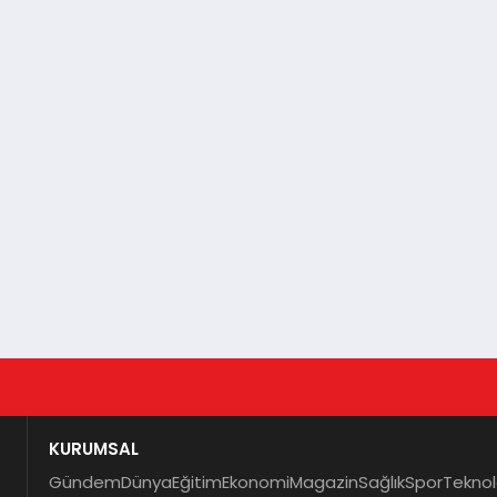
KURUMSAL
Gündem
Dünya
Eğitim
Ekonomi
Magazin
Sağlık
Spor
Teknol