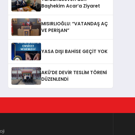
Başhekim Acar’a Ziyaret
MISIRLIOĞLU: “VATANDAŞ AÇ
VE PERİŞAN”
YASA DIŞI BAHİSE GEÇİT YOK
AKÜ’DE DEVİR TESLİM TÖRENİ
DÜZENLENDİ
oji