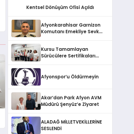
Kentsel Dönüşüm Ofisi Açıldı
Afyonkarahisar Garnizon
Komutanı Emekliye Sevk
Edildi
Kursu Tamamlayan
Sürücülere Sertifikaları
Verildi
Afyonspor’u Öldürmeyin
Akar’dan Park Afyon AVM
Müdürü Şenyüz’e Ziyaret
ALADAĞ MİLLETVEKİLLERİNE
SESLENDİ