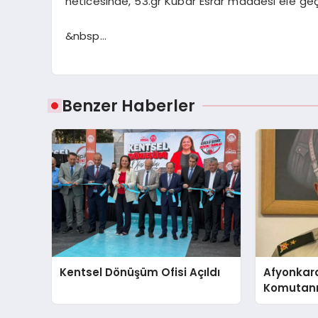
neticesinde, 53.gr Kubar Esrar maddesi ele geçir
&nbsp…
Benzer Haberler
Kentsel Dönüşüm Ofisi Açıldı
Afyonkar
Komutanı 