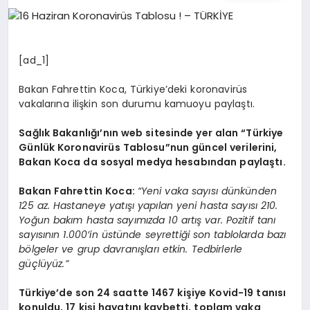
EĞITIM
EKONOMI
[ad_1]
Bakan Fahrettin Koca, Türkiye’deki koronavirüs
HABERLER
vakalarına ilişkin son durumu kamuoyu paylaştı.
Sağlık Bakanlığı’nın web sitesinde yer alan “Türkiye
Günlük Koronavirüs Tablosu”nun güncel verilerini,
MAGAZIN
Bakan Koca da sosyal medya hesabından paylaştı.
Bakan Fahrettin Koca:
“Yeni vaka sayısı dünkünden
125 az. Hastaneye yatışı yapılan yeni hasta sayısı 210.
SAĞLIK
Yoğun bakım hasta sayımızda 10 artış var. Pozitif tanı
sayısının 1.000’in üstünde seyrettiği son tablolarda bazı
bölgeler ve grup davranışları etkin. Tedbirlerle
SPOR
güçlüyüz.”
Türkiye’de son 24 saatte 1467 kişiye Kovid-19 tanısı
konuldu, 17 kişi hayatını kaybetti, toplam vaka
TEKNOLOJI