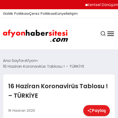
Kentsel Dönüşüm Ofisi 
Gizlilik Politikası
Çerez Politikası
Künye
İletişim
ANASAYFA
Ana Sayfa
Afyon
16 Haziran Koronavirüs Tablosu ! – TÜRKİYE
GÜNDEM
16 Haziran Koronavirüs Tablosu !
– TÜRKİYE
DÜNYA
Paylaş
16 Haziran 2020