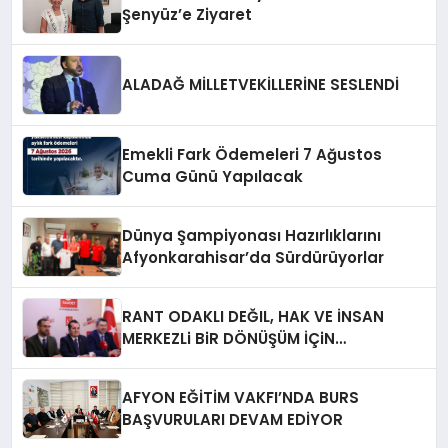
Şenyüz’e Ziyaret
ALADAĞ MİLLETVEKİLLERİNE SESLENDİ
Emekli Fark Ödemeleri 7 Ağustos
Cuma Günü Yapılacak
Dünya Şampiyonası Hazırlıklarını
Afyonkarahisar’da Sürdürüyorlar
RANT ODAKLI DEĞIL, HAK VE İNSAN
MERKEZLi BiR DÖNÜŞÜM İÇiN
AFYONKARAHiSAR’IN YANINDAYIZ!
AFYON EĞİTİM VAKFI’NDA BURS
BAŞVURULARI DEVAM EDİYOR