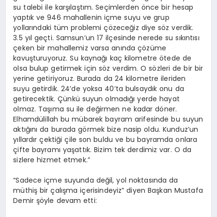
su talebi ile karşılaştım. Seçimlerden önce bir hesap
yaptık ve 946 mahallenin içme suyu ve grup
yollarındaki tüm problemi çözeceğiz diye söz verdik.
3.5 yıl geçti. Samsun’un 17 ilçesinde nerede su sıkıntısı
çeken bir mahallemiz varsa anında çözüme
kavuşturuyoruz. Su kaynağı kaç kilometre ötede de
olsa bulup getirmek için söz verdim. O sözleri de bir bir
yerine getiriyoruz. Burada da 24 kilometre ileriden
suyu getirdik. 24’de yoksa 40’ta bulsaydık onu da
getirecektik. Çünkü suyun olmadığı yerde hayat
olmaz. Taşıma su ile değirmen ne kadar döner.
Elhamdülillah bu mübarek bayram arifesinde bu suyun
aktığını da burada görmek bize nasip oldu. Kunduz’un
yıllardır çektiği çile son buldu ve bu bayramda onlara
çifte bayramı yaşattık. Bizim tek derdimiz var. O da
sizlere hizmet etmek.”
“Sadece içme suyunda değil, yol noktasında da
müthiş bir çalışma içerisindeyiz” diyen Başkan Mustafa
Demir şöyle devam etti: