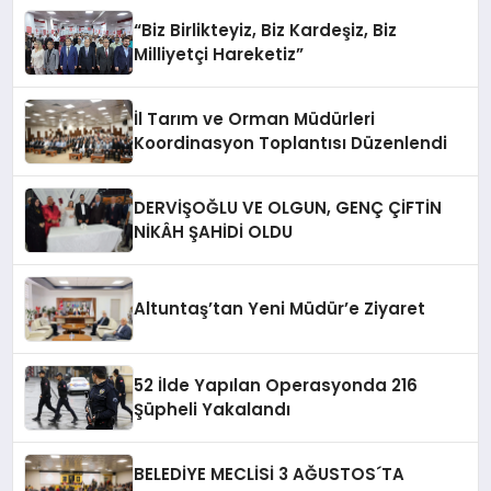
“Biz Birlikteyiz, Biz Kardeşiz, Biz
Milliyetçi Hareketiz”
İl Tarım ve Orman Müdürleri
Koordinasyon Toplantısı Düzenlendi
DERVİŞOĞLU VE OLGUN, GENÇ ÇİFTİN
NİKÂH ŞAHİDİ OLDU
Altuntaş’tan Yeni Müdür’e Ziyaret
52 İlde Yapılan Operasyonda 216
Şüpheli Yakalandı
BELEDİYE MECLİSİ 3 AĞUSTOS´TA