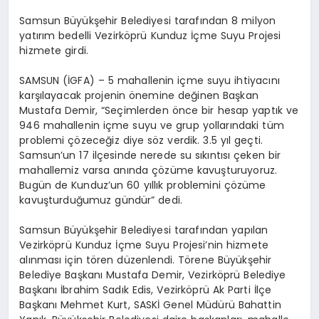
EĞITIM
Samsun Büyükşehir Belediyesi tarafından 8 milyon
yatırım bedelli Vezirköprü Kunduz İçme Suyu Projesi
hizmete girdi.
EKONOMI
SAMSUN (İGFA) – 5 mahallenin içme suyu ihtiyacını
karşılayacak projenin önemine değinen Başkan
HABERLER
Mustafa Demir, “Seçimlerden önce bir hesap yaptık ve
946 mahallenin içme suyu ve grup yollarındaki tüm
problemi çözeceğiz diye söz verdik. 3.5 yıl geçti.
Samsun’un 17 ilçesinde nerede su sıkıntısı çeken bir
MAGAZIN
mahallemiz varsa anında çözüme kavuşturuyoruz.
Bugün de Kunduz’un 60 yıllık problemini çözüme
kavuşturduğumuz gündür” dedi.
SAĞLIK
Samsun Büyükşehir Belediyesi tarafından yapılan
Vezirköprü Kunduz İçme Suyu Projesi’nin hizmete
alınması için tören düzenlendi. Törene Büyükşehir
SPOR
Belediye Başkanı Mustafa Demir, Vezirköprü Belediye
Başkanı İbrahim Sadık Edis, Vezirköprü Ak Parti İlçe
Başkanı Mehmet Kurt, SASKİ Genel Müdürü Bahattin
TEKNOLOJI