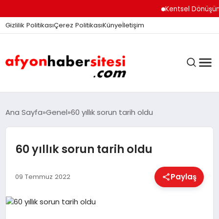
Kentsel Dönüşüm Ofisi
Gizlilik Politikası
Çerez Politikası
Künye
İletişim
ANASAYFA
Ana Sayfa
Genel
60 yıllık sorun tarih oldu
60 yıllık sorun tarih oldu
GÜNDEM
Paylaş
09 Temmuz 2022
DÜNYA