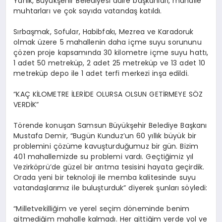
Yanık, Büyükşehir Belediyesi daire başkanları, mahalle
muhtarları ve çok sayıda vatandaş katıldı.
Sırbaşmak, Sofular, Habibfakı, Mezrea ve Karadoruk
olmak üzere 5 mahallenin daha içme suyu sorununu
çözen proje kapsamında 30 kilometre içme suyu hattı,
1 adet 50 metreküp, 2 adet 25 metreküp ve 13 adet 10
metreküp depo ile 1 adet terfi merkezi inşa edildi.
“KAÇ KİLOMETRE İLERİDE OLURSA OLSUN GETİRMEYE SÖZ
VERDİK”
Törende konuşan Samsun Büyükşehir Belediye Başkanı
Mustafa Demir, “Bugün Kunduz’un 60 yıllık büyük bir
problemini çözüme kavuşturduğumuz bir gün. Bizim
401 mahallemizde su problemi vardı. Geçtiğimiz yıl
Vezirköprü’de güzel bir arıtma tesisini hayata geçirdik.
Orada yeni bir teknoloji ile memba kalitesinde suyu
vatandaşlarımız ile buluşturduk” diyerek şunları söyledi:
“Milletvekilliğim ve yerel seçim döneminde benim
gitmediğim mahalle kalmadı. Her gittiğim yerde yol ve