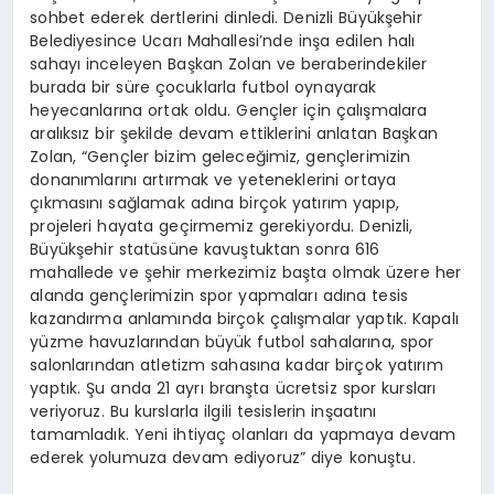
sohbet ederek dertlerini dinledi. Denizli Büyükşehir
Belediyesince Ucarı Mahallesi’nde inşa edilen halı
sahayı inceleyen Başkan Zolan ve beraberindekiler
burada bir süre çocuklarla futbol oynayarak
heyecanlarına ortak oldu. Gençler için çalışmalara
aralıksız bir şekilde devam ettiklerini anlatan Başkan
Zolan, “Gençler bizim geleceğimiz, gençlerimizin
donanımlarını artırmak ve yeteneklerini ortaya
çıkmasını sağlamak adına birçok yatırım yapıp,
projeleri hayata geçirmemiz gerekiyordu. Denizli,
Büyükşehir statüsüne kavuştuktan sonra 616
mahallede ve şehir merkezimiz başta olmak üzere her
alanda gençlerimizin spor yapmaları adına tesis
kazandırma anlamında birçok çalışmalar yaptık. Kapalı
yüzme havuzlarından büyük futbol sahalarına, spor
salonlarından atletizm sahasına kadar birçok yatırım
yaptık. Şu anda 21 ayrı branşta ücretsiz spor kursları
veriyoruz. Bu kurslarla ilgili tesislerin inşaatını
tamamladık. Yeni ihtiyaç olanları da yapmaya devam
ederek yolumuza devam ediyoruz” diye konuştu.