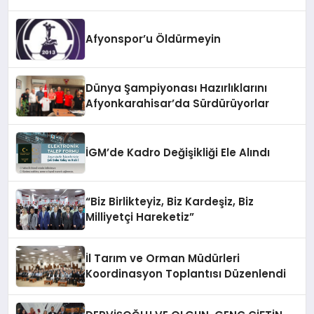
Afyonspor’u Öldürmeyin
Dünya Şampiyonası Hazırlıklarını
Afyonkarahisar’da Sürdürüyorlar
İGM’de Kadro Değişikliği Ele Alındı
“Biz Birlikteyiz, Biz Kardeşiz, Biz
Milliyetçi Hareketiz”
İl Tarım ve Orman Müdürleri
Koordinasyon Toplantısı Düzenlendi