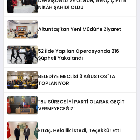
DERVİŞOĞLU VE OLGUN, GENÇ ÇİFTİN
NİKÂH ŞAHİDİ OLDU
Altuntaş’tan Yeni Müdür’e Ziyaret
52 İlde Yapılan Operasyonda 216
Şüpheli Yakalandı
BELEDİYE MECLİSİ 3 AĞUSTOS´TA
TOPLANIYOR
“BU SÜRECE İYİ PARTİ OLARAK GEÇİT
VERMEYECEĞİZ”
Ertaş, Helallik İstedi, Teşekkür Etti