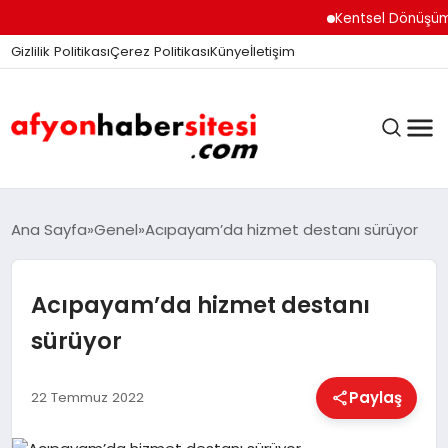
Kentsel Dönüşüm Ofisi 
Gizlilik Politikası
Çerez Politikası
Künye
İletişim
ANASAYFA
Ana Sayfa
Genel
Acıpayam’da hizmet destanı sürüyor
Acıpayam’da hizmet destanı
GÜNDEM
sürüyor
DÜNYA
Paylaş
22 Temmuz 2022