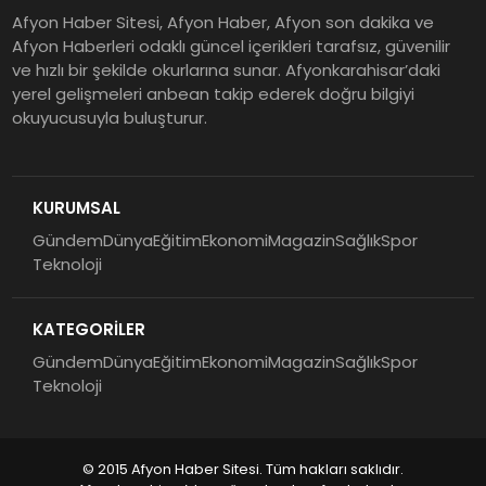
Afyon Haber Sitesi, Afyon Haber, Afyon son dakika ve
Afyon Haberleri odaklı güncel içerikleri tarafsız, güvenilir
ve hızlı bir şekilde okurlarına sunar. Afyonkarahisar’daki
yerel gelişmeleri anbean takip ederek doğru bilgiyi
okuyucusuyla buluşturur.
KURUMSAL
Gündem
Dünya
Eğitim
Ekonomi
Magazin
Sağlık
Spor
Teknoloji
KATEGORİLER
Gündem
Dünya
Eğitim
Ekonomi
Magazin
Sağlık
Spor
Teknoloji
© 2015 Afyon Haber Sitesi. Tüm hakları saklıdır.