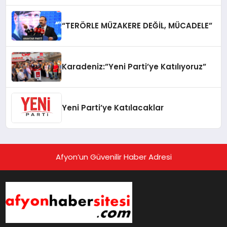
“TERÖRLE MÜZAKERE DEĞİL, MÜCADELE”
Karadeniz:”Yeni Parti’ye Katılıyoruz”
Yeni Parti’ye Katılacaklar
Afyon’un Güvenilir Haber Adresi