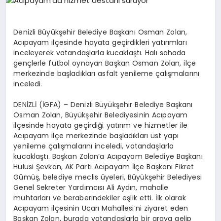
EĞITIM
Denizli Büyükşehir Belediye Başkanı Osman Zolan,
EKONOMI
Acıpayam ilçesinde hayata geçirdikleri yatırımları
inceleyerek vatandaşlarla kucaklaştı. Halı sahada
gençlerle futbol oynayan Başkan Osman Zolan, ilçe
merkezinde başladıkları asfalt yenileme çalışmalarını
HABERLER
inceledi.
DENİZLİ (İGFA) – Denizli Büyükşehir Belediye Başkanı
MAGAZIN
Osman Zolan, Büyükşehir Belediyesinin Acıpayam
ilçesinde hayata geçirdiği yatırım ve hizmetler ile
Acıpayam ilçe merkezinde başladıkları üst yapı
yenileme çalışmalarını inceledi, vatandaşlarla
SAĞLIK
kucaklaştı. Başkan Zolan’a Acıpayam Belediye Başkanı
Hulusi Şevkan, AK Parti Acıpayam İlçe Başkanı Fikret
Gümüş, belediye meclis üyeleri, Büyükşehir Belediyesi
SPOR
Genel Sekreter Yardımcısı Ali Aydın, mahalle
muhtarları ve beraberindekiler eşlik etti. İlk olarak
Acıpayam ilçesinin Ucarı Mahallesi’ni ziyaret eden
Başkan Zolan, burada vatandaşlarla bir araya gelip
TEKNOLOJI