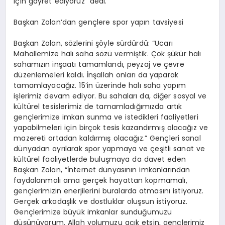
için gayret ediyoruz” dedi.
Başkan Zolan’dan gençlere spor yapın tavsiyesi
Başkan Zolan, sözlerini şöyle sürdürdü: “Ucarı
Mahallemize halı saha sözü vermiştik. Çok şükür halı
sahamızın inşaatı tamamlandı, peyzaj ve çevre
düzenlemeleri kaldı. İnşallah onları da yaparak
tamamlayacağız. 15’in üzerinde halı saha yapım
işlerimiz devam ediyor. Bu sahaları da, diğer sosyal ve
kültürel tesislerimiz de tamamladığımızda artık
gençlerimize imkan sunma ve istedikleri faaliyetleri
yapabilmeleri için birçok tesis kazandırmış olacağız ve
mazereti ortadan kaldırmış olacağız.” Gençleri sanal
dünyadan ayrılarak spor yapmaya ve çeşitli sanat ve
kültürel faaliyetlerde buluşmaya da davet eden
Başkan Zolan, “İnternet dünyasının imkanlarından
faydalanmalı ama gerçek hayattan kopmamalı,
gençlerimizin enerjilerini buralarda atmasını istiyoruz.
Gerçek arkadaşlık ve dostluklar oluşsun istiyoruz.
Gençlerimize büyük imkanlar sunduğumuzu
düşünüyorum. Allah yolumuzu açık etsin, gençlerimiz