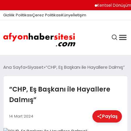
Kentsel Dönüşüm Ofisi 
Gizlilik Politikası
Çerez Politikası
Künye
İletişim
ANASAYFA
Ana Sayfa
Siyaset
“CHP, Eş Başkanı ile Hayallere Dalmış”
“CHP, Eş Başkanı ile Hayallere
GÜNDEM
Dalmış”
DÜNYA
Paylaş
14 Mart 2024