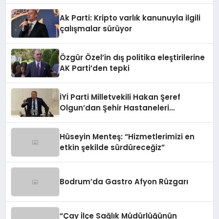
Ak Parti: Kripto varlık kanunuyla ilgili
çalışmalar sürüyor
Özgür Özel’in dış politika eleştirilerine
AK Parti’den tepki
İYİ Parti Milletvekili Hakan Şeref
Olgun’dan Şehir Hastaneleri
Hakkında Kritik Soru Önergesi
Hüseyin Menteş: “Hizmetlerimizi en
etkin şekilde sürdüreceğiz”
Bodrum’da Gastro Afyon Rüzgarı
“Çay İlçe Sağlık Müdürlüğünün