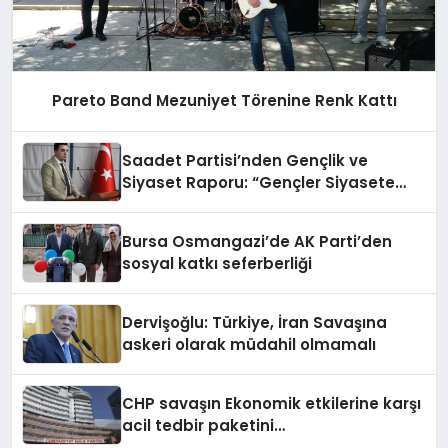
Pareto Band Mezuniyet Törenine Renk Kattı
Saadet Partisi’nden Gençlik ve
Siyaset Raporu: “Gençler Siyasete
İlgisiz Değil, Güvensiz”
Bursa Osmangazi’de AK Parti’den
sosyal katkı seferberliği
Dervişoğlu: Türkiye, İran Savaşına
askeri olarak müdahil olmamalı
CHP savaşın Ekonomik etkilerine karşı
acil tedbir paketini
değerlendirmelerde bulundu