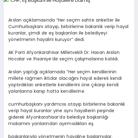
EĞITIM
Arslan açıklamasında “Her seçim sahte anketler ile
EKONOMI
Cumhurbaşkanı atayıp, birbirlerine bakanlık verip hayal
kuranlar, şimdi de eş başkanları ile belediyeyi
yönetmenin hayalini kuruyor” dedi.
HABERLER
AK Parti Afyonkarahisar Milletvekili Dr. Hasan Arslan
Hocalar ve İhsaniye’de seçim çalışmalarına katıldı.
MAGAZIN
Arslan yaptığı açıklamada “Her seçim kendilerinin
millete rağmen iktidar olacağını hayal ederek kendi
yaptırdıkları anketlerle kendilerini öne çıkarıp kendi
yalanlarına kanıp hatta kendilerine
SAĞLIK
cumhurbaşkanı yardımcısı atayıp birbirlerine bakanlık
verip hayal kuranlar yine aynı hayallerin peşinde
SPOR
giderek Afyonkarahisar’da belediye başkanlığı
makamını yanlarından ayırmadıkları eş
başkanlarıyla yönetmenin hayaline başlamışlar.
TEKNOLOJI