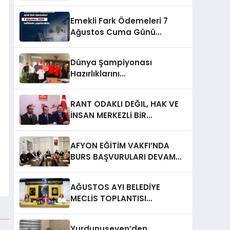
Emekli Fark Ödemeleri 7
Ağustos Cuma Günü
Yapılacak
Dünya Şampiyonası
Hazırlıklarını
Afyonkarahisar’da
Sürdürüyorlar
RANT ODAKLI DEĞIL, HAK VE
İNSAN MERKEZLi BiR
DÖNÜŞÜM İÇiN
AFYONKARAHiSAR’IN
AFYON EĞİTİM VAKFI’NDA
YANINDAYIZ!
BURS BAŞVURULARI DEVAM
EDİYOR
AĞUSTOS AYI BELEDİYE
MECLİS TOPLANTISI
GERÇEKLEŞTİRİLDİ
Yurdunuseven’den