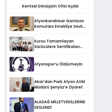
Kentsel Dönüşüm Ofisi Açıldı
Afyonkarahisar Garnizon
Komutanı Emekliye Sevk
Edildi
Kursu Tamamlayan
Sürücülere Sertifikaları
Verildi
Afyonspor’u Öldürmeyin
Akar’dan Park Afyon AVM
Müdürü Şenyüz’e Ziyaret
ALADAĞ MİLLETVEKİLLERİNE
SESLENDİ