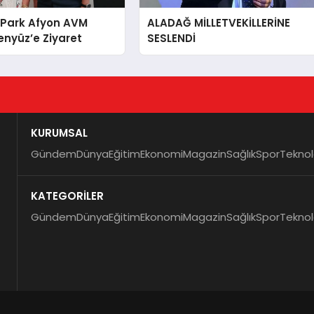
 Park Afyon AVM
ALADAĞ MİLLETVEKİLLERİNE
nyüz’e Ziyaret
SESLENDİ
KURUMSAL
Gündem
Dünya
Eğitim
Ekonomi
Magazin
Sağlık
Spor
Teknol
KATEGORİLER
Gündem
Dünya
Eğitim
Ekonomi
Magazin
Sağlık
Spor
Teknol