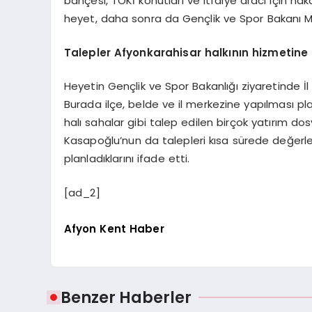
bahçesi, TOKİ konutları ve itfaiye aracı için n
heyet, daha sonra da Gençlik ve Spor Bakanı M
Talepler Afyonkarahisar halkının hizmetine
Heyetin Gençlik ve Spor Bakanlığı ziyaretinde İ
Burada ilçe, belde ve il merkezine yapılması plan
halı sahalar gibi talep edilen birçok yatırım d
Kasapoğlu’nun da talepleri kısa sürede değerle
planladıklarını ifade etti.
[ad_2]
Afyon Kent Haber
Benzer Haberler