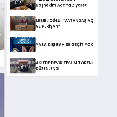
Başhekim Acar’a Ziyaret
MISIRLIOĞLU: “VATANDAŞ AÇ
VE PERİŞAN”
YASA DIŞI BAHİSE GEÇİT YOK
AKÜ’DE DEVİR TESLİM TÖRENİ
DÜZENLENDİ