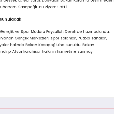
akdi destek talebi vardı. Dosyaları Bakan Kurum’a teslim eden
uharrem Kasapoğlu’nu ziyaret etti.
 sunulacak
l Gençlik ve Spor Müdürü Feyzullah Dereli de hazır bulundu.
lanan Gençlik Merkezleri, spor salonları, futbol sahaları,
osyalar halinde Bakan Kasapoğlu’na sunuldu. Bakan
ndirip Afyonkarahisar halkının hizmetine sunmayı