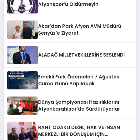
Afyonspor’u Öldürmeyin
Akar’dan Park Afyon AVM Müdürü
Şenyüz’e Ziyaret
ALADAĞ MİLLETVEKİLLERİNE SESLENDİ
Emekli Fark Ödemeleri 7 Ağustos
Cuma Günü Yapılacak
Dünya Şampiyonası Hazırlıklarını
Afyonkarahisar’da Sürdürüyorlar
RANT ODAKLI DEĞIL, HAK VE İNSAN
MERKEZLi BiR DÖNÜŞÜM İÇiN