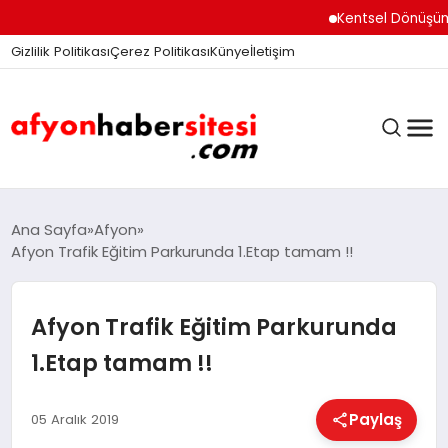
Kentsel Dönüşüm Ofisi
Gizlilik Politikası
Çerez Politikası
Künye
İletişim
ANASAYFA
Ana Sayfa
Afyon
Afyon Trafik Eğitim Parkurunda 1.Etap tamam !!
GÜNDEM
Afyon Trafik Eğitim Parkurunda
1.Etap tamam !!
DÜNYA
Paylaş
05 Aralık 2019