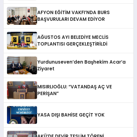
AFYONKARAHiSAR’IN YANINDAYIZ!
AFYON EĞİTİM VAKFI’NDA BURS
BAŞVURULARI DEVAM EDİYOR
AĞUSTOS AYI BELEDİYE MECLİS
TOPLANTISI GERÇEKLEŞTİRİLDİ
Yurdunuseven’den Başhekim Acar’a
Ziyaret
MISIRLIOĞLU: “VATANDAŞ AÇ VE
PERİŞAN”
YASA DIŞI BAHİSE GEÇİT YOK
AKÜ’DE DEVİR TESLİM TÖRENİ