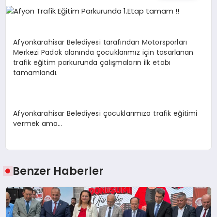
EĞITIM
EKONOMI
Afyonkarahisar Belediyesi tarafından Motorsporları
Merkezi Padok alanında çocuklarımız için tasarlanan
trafik eğitim parkurunda çalışmaların ilk etabı
HABERLER
tamamlandı.
MAGAZIN
Afyonkarahisar Belediyesi çocuklarımıza trafik eğitimi
vermek ama…
SAĞLIK
Benzer Haberler
SPOR
TEKNOLOJI