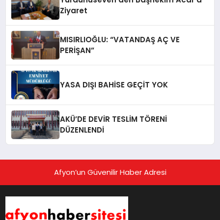
Ziyaret
MISIRLIOĞLU: “VATANDAŞ AÇ VE
PERİŞAN”
YASA DIŞI BAHİSE GEÇİT YOK
AKÜ’DE DEVİR TESLİM TÖRENİ
DÜZENLENDİ
Afyon’un Güvenilir Haber Adresi