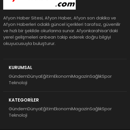
Afyon Haber Sitesi, Afyon Haber, Afyon son dakika ve
Afyon Haberleri odaklı güncel içerikleri tarafsız, güvenilir
ve hızlı bir şekilde okurlarına sunar. Afyonkarahisar’daki
yerel gelişmeleri anbean takip ederek doğru bilgiyi
okuyucusuyla buluşturur.
KURUMSAL
Gündem
Dünya
Eğitim
Ekonomi
Magazin
Sağlık
Spor
Teknoloji
KATEGORİLER
Gündem
Dünya
Eğitim
Ekonomi
Magazin
Sağlık
Spor
Teknoloji