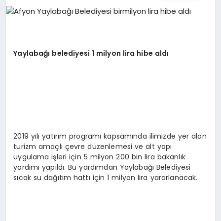
EĞITIM
EKONOMI
Yaylabağı belediyesi 1 milyon lira hibe aldı
HABERLER
MAGAZIN
2019 yılı yatırım programı kapsamında ilimizde yer alan
turizm amaçlı çevre düzenlemesi ve alt yapı
SAĞLIK
uygulama işleri için 5 milyon 200 bin lira bakanlık
yardımı yapıldı. Bu yardımdan Yaylabağı Belediyesi
sıcak su dağıtım hattı için 1 milyon lira yararlanacak.
SPOR
TEKNOLOJI