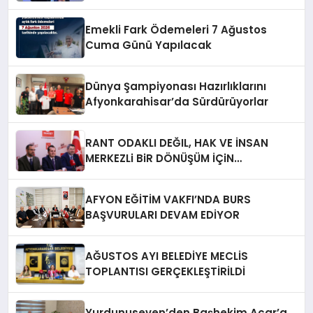
Emekli Fark Ödemeleri 7 Ağustos
Cuma Günü Yapılacak
Dünya Şampiyonası Hazırlıklarını
Afyonkarahisar’da Sürdürüyorlar
RANT ODAKLI DEĞIL, HAK VE İNSAN
MERKEZLi BiR DÖNÜŞÜM İÇiN
AFYONKARAHiSAR’IN YANINDAYIZ!
AFYON EĞİTİM VAKFI’NDA BURS
BAŞVURULARI DEVAM EDİYOR
AĞUSTOS AYI BELEDİYE MECLİS
TOPLANTISI GERÇEKLEŞTİRİLDİ
Yurdunuseven’den Başhekim Acar’a