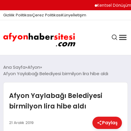
Kentsel Dönüşüm Ofisi 
Gizlilik Politikası
Çerez Politikası
Künye
İletişim
ANASAYFA
Ana Sayfa
Afyon
Afyon Yaylabağı Belediyesi birmilyon lira hibe aldı
GÜNDEM
Afyon Yaylabağı Belediyesi
birmilyon lira hibe aldı
DÜNYA
Paylaş
21 Aralık 2019