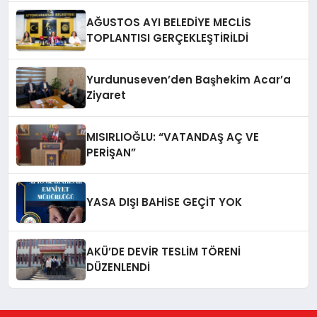
AĞUSTOS AYI BELEDİYE MECLİS
TOPLANTISI GERÇEKLEŞTİRİLDİ
Yurdunuseven’den Başhekim Acar’a
Ziyaret
MISIRLIOĞLU: “VATANDAŞ AÇ VE
PERİŞAN”
YASA DIŞI BAHİSE GEÇİT YOK
AKÜ’DE DEVİR TESLİM TÖRENİ
DÜZENLENDİ