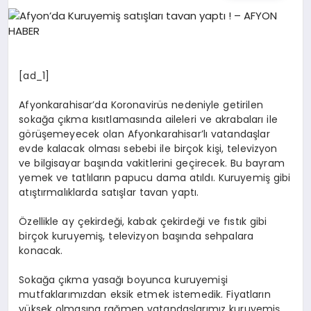
EĞITIM
EKONOMI
[ad_1]
HABERLER
Afyonkarahisar’da Koronavirüs nedeniyle getirilen
sokağa çıkma kısıtlamasında aileleri ve akrabaları ile
görüşemeyecek olan Afyonkarahisar’lı vatandaşlar
evde kalacak olması sebebi ile birçok kişi, televizyon
MAGAZIN
ve bilgisayar başında vakitlerini geçirecek. Bu bayram
yemek ve tatlıların papucu dama atıldı. Kuruyemiş gibi
atıştırmalıklarda satışlar tavan yaptı.
SAĞLIK
Özellikle ay çekirdeği, kabak çekirdeği ve fıstık gibi
birçok kuruyemiş, televizyon başında sehpalara
konacak.
SPOR
Sokağa çıkma yasağı boyunca kuruyemişi
mutfaklarımızdan eksik etmek istemedik. Fiyatların
yüksek olmasına rağmen vatandaşlarımız kuruyemiş
TEKNOLOJI