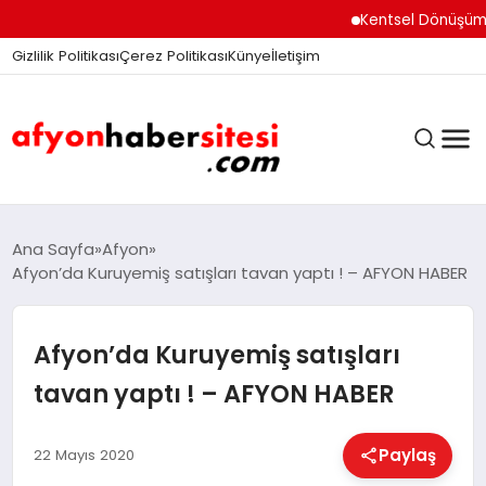
Kentsel Dönüşüm Ofisi 
Gizlilik Politikası
Çerez Politikası
Künye
İletişim
ANASAYFA
Ana Sayfa
Afyon
Afyon’da Kuruyemiş satışları tavan yaptı ! – AFYON HABER
GÜNDEM
Afyon’da Kuruyemiş satışları
tavan yaptı ! – AFYON HABER
DÜNYA
Paylaş
22 Mayıs 2020