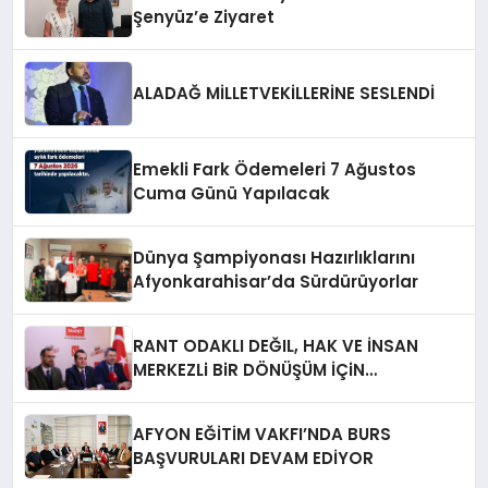
Şenyüz’e Ziyaret
ALADAĞ MİLLETVEKİLLERİNE SESLENDİ
Emekli Fark Ödemeleri 7 Ağustos
Cuma Günü Yapılacak
Dünya Şampiyonası Hazırlıklarını
Afyonkarahisar’da Sürdürüyorlar
RANT ODAKLI DEĞIL, HAK VE İNSAN
MERKEZLi BiR DÖNÜŞÜM İÇiN
AFYONKARAHiSAR’IN YANINDAYIZ!
AFYON EĞİTİM VAKFI’NDA BURS
BAŞVURULARI DEVAM EDİYOR