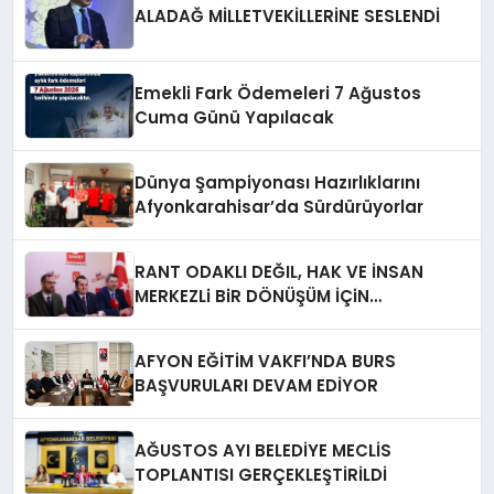
ALADAĞ MİLLETVEKİLLERİNE SESLENDİ
Emekli Fark Ödemeleri 7 Ağustos
Cuma Günü Yapılacak
Dünya Şampiyonası Hazırlıklarını
Afyonkarahisar’da Sürdürüyorlar
RANT ODAKLI DEĞIL, HAK VE İNSAN
MERKEZLi BiR DÖNÜŞÜM İÇiN
AFYONKARAHiSAR’IN YANINDAYIZ!
AFYON EĞİTİM VAKFI’NDA BURS
BAŞVURULARI DEVAM EDİYOR
AĞUSTOS AYI BELEDİYE MECLİS
TOPLANTISI GERÇEKLEŞTİRİLDİ