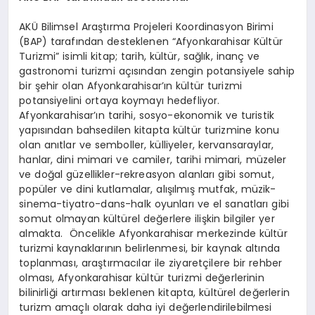
AKÜ Bilimsel Araştırma Projeleri Koordinasyon Birimi
(BAP) tarafından desteklenen “Afyonkarahisar Kültür
Turizmi” isimli kitap; tarih, kültür, sağlık, inanç ve
gastronomi turizmi açısından zengin potansiyele sahip
bir şehir olan Afyonkarahisar’ın kültür turizmi
potansiyelini ortaya koymayı hedefliyor.
Afyonkarahisar’ın tarihi, sosyo-ekonomik ve turistik
yapısından bahsedilen kitapta kültür turizmine konu
olan anıtlar ve semboller, külliyeler, kervansaraylar,
hanlar, dini mimari ve camiler, tarihi mimari, müzeler
ve doğal güzellikler-rekreasyon alanları gibi somut,
popüler ve dini kutlamalar, alışılmış mutfak, müzik-
sinema-tiyatro-dans-halk oyunları ve el sanatları gibi
somut olmayan kültürel değerlere ilişkin bilgiler yer
almakta. Öncelikle Afyonkarahisar merkezinde kültür
turizmi kaynaklarının belirlenmesi, bir kaynak altında
toplanması, araştırmacılar ile ziyaretçilere bir rehber
olması, Afyonkarahisar kültür turizmi değerlerinin
bilinirliği artırması beklenen kitapta, kültürel değerlerin
turizm amaçlı olarak daha iyi değerlendirilebilmesi