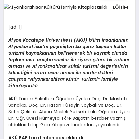
EĞITIM
EKONOMI
[ad_1]
Afyon Kocatepe Üniversitesi (AKÜ) bilim insanlarının
HABERLER
Afyonkarahisar’ın geçmişten bu güne taşınan kültür
turizmi kaynaklarının belirlenerek bir kaynak altında
toplanması, araştırmacılar ile ziyaretçilere bir rehber
olması ve Afyonkarahisar kültür turizmi değerlerinin
MAGAZIN
bilinirliğini artırmasını amacı ile sürdürdükleri
çalışma “Afyonkarahisar Kültür Turizmi” ismiyle
kitaplaştırıldı.
SAĞLIK
AKÜ Turizm Fakültesi Öğretim Üyeleri Doç. Dr. Mustafa
Sandıkcı, Doç. Dr. Hasan Hüseyin Soybalı ve Doç. Dr.
Sabri Çelik ile Afyon Meslek Yüksekokulu Öğretim Üyesi
SPOR
Dr. Öğr. Üyesi Hümeyra Töre Başat’ın beraber yazmış
oldukları kitap Gazi Kitapevi tarafından yayımlandı.
AKÜ BAP tarafından desteklendi
TEKNOLOJI