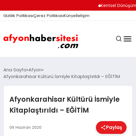
Kentsel Dönüşüm Ofisi 
Gizlilik Politikası
Çerez Politikası
Künye
İletişim
ANASAYFA
Ana Sayfa
Afyon
Afyonkarahisar Kültürü İsmiyle Kitaplaştırıldı – EĞİTİM
GÜNDEM
Afyonkarahisar Kültürü İsmiyle
Kitaplaştırıldı – EĞİTİM
DÜNYA
Paylaş
09 Haziran 2020