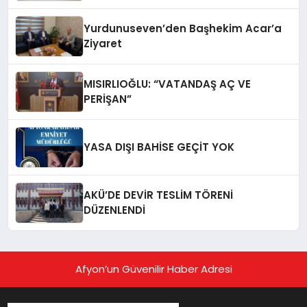
Yurdunuseven’den Başhekim Acar’a
Ziyaret
MISIRLIOĞLU: “VATANDAŞ AÇ VE
PERİŞAN”
YASA DIŞI BAHİSE GEÇİT YOK
AKÜ’DE DEVİR TESLİM TÖRENİ
DÜZENLENDİ
Afyon’un Güvenilir Haber Adresi