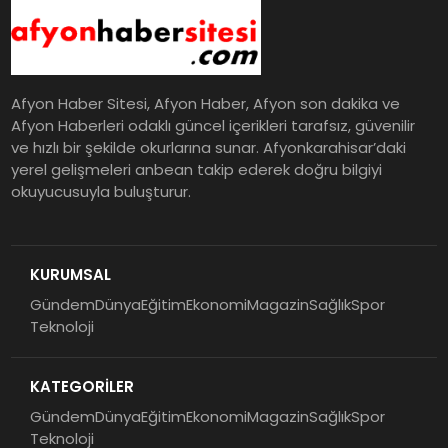
Afyon Haber Sitesi, Afyon Haber, Afyon son dakika ve
Afyon Haberleri odaklı güncel içerikleri tarafsız, güvenilir
ve hızlı bir şekilde okurlarına sunar. Afyonkarahisar’daki
yerel gelişmeleri anbean takip ederek doğru bilgiyi
okuyucusuyla buluşturur.
KURUMSAL
Gündem
Dünya
Eğitim
Ekonomi
Magazin
Sağlık
Spor
Teknoloji
KATEGORİLER
Gündem
Dünya
Eğitim
Ekonomi
Magazin
Sağlık
Spor
Teknoloji