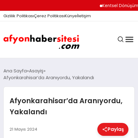
Kentsel Dönüşüm Ofisi
Gizlilik Politikası
Çerez Politikası
Künye
İletişim
ANASAYFA
Ana Sayfa
Asayiş
Afyonkarahisar’da Aranıyordu, Yakalandı
GÜNDEM
Afyonkarahisar’da Aranıyordu,
Yakalandı
DÜNYA
Paylaş
21 Mayıs 2024