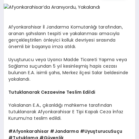
EĞITIM
EKONOMI
Afyonkarahisar İl Jandarma Komutanlığı tarafından,
aranan şahısların tespiti ve yakalanması amacıyla
gerçekleştirilen önleyici kolluk devriyesi sırasında
HABERLER
önemli bir başarıya imza atıldı.
Uyuşturucu veya Uyarıcı Madde Ticareti Yapma veya
Sağlama suçundan 5 yıl kesinleşmiş hapis cezası
MAGAZIN
bulunan E.A. isimli şahıs, Merkez ilçesi Salar beldesinde
yakalandı.
Tutuklanarak Cezaevine Teslim Edildi
SAĞLIK
Yakalanan E.A., çıkarıldığı mahkeme tarafından
tutuklanarak Afyonkarahisar E Tipi Kapalı Ceza İnfaz
SPOR
Kurumu’na teslim edildi.
#Afyonkarahisar #Jandarma #UyuşturucuSuçu
#Tutuklama #Güvenlik
TEKNOLOJI