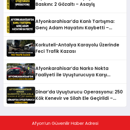
Baskını: 2 Gözaltı – Asayiş
Afyonkarahisar’da Kanlı Tartışma:
Genç Adam Hayatını Kaybetti –
Asayiş
Korkuteli-Antalya Karayolu Üzerinde
Feci Trafik Kazası
Afyonkarahisar’da Narko Nokta
Faaliyeti ile Uyuşturucuya Karşı
Bilinçlendirme – Asayiş
Dinar’da Uyuşturucu Operasyonu: 250
Kök Kenevir ve Silah Ele Geçirildi –
Asayiş
Afyon’un Güvenilir Haber Adresi