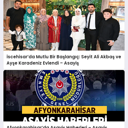
İscehisar’da Mutlu Bir Başlangıç: Seyit Ali Akbaş ve
Ayşe Karadeniz Evlendi – Asayiş
Afyonkarahisar’da Asayiş Haberleri – Asayiş