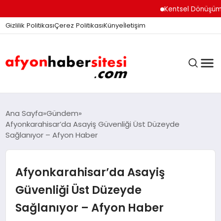
Kentsel Dönüşüm Ofisi 
Gizlilik Politikası
Çerez Politikası
Künye
İletişim
ANASAYFA
Ana Sayfa
Gündem
Afyonkarahisar’da Asayiş Güvenliği Üst Düzeyde
Sağlanıyor – Afyon Haber
GÜNDEM
Afyonkarahisar’da Asayiş
DÜNYA
Güvenliği Üst Düzeyde
Sağlanıyor – Afyon Haber