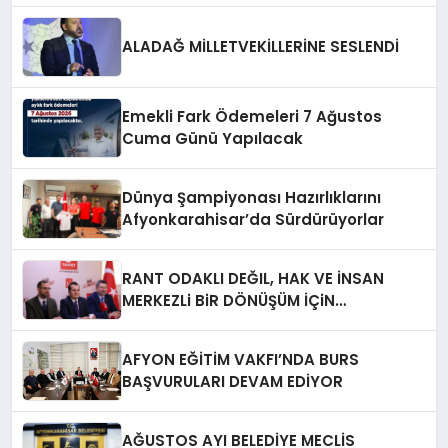
ALADAĞ MİLLETVEKİLLERİNE SESLENDİ
Emekli Fark Ödemeleri 7 Ağustos
Cuma Günü Yapılacak
Dünya Şampiyonası Hazırlıklarını
Afyonkarahisar’da Sürdürüyorlar
RANT ODAKLI DEĞIL, HAK VE İNSAN
MERKEZLi BiR DÖNÜŞÜM İÇiN
AFYONKARAHiSAR’IN YANINDAYIZ!
AFYON EĞİTİM VAKFI’NDA BURS
BAŞVURULARI DEVAM EDİYOR
AĞUSTOS AYI BELEDİYE MECLİS