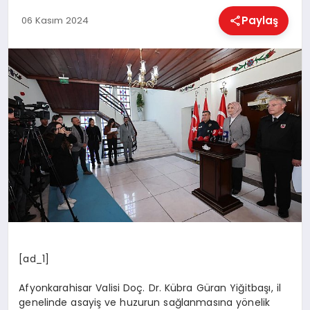
EĞITIM
Paylaş
06 Kasım 2024
EKONOMI
HABERLER
MAGAZIN
SAĞLIK
SPOR
[ad_1]
Afyonkarahisar Valisi Doç. Dr. Kübra Güran Yiğitbaşı, il
genelinde asayiş ve huzurun sağlanmasına yönelik
TEKNOLOJI