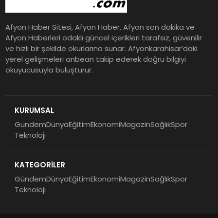
Afyon Haber Sitesi, Afyon Haber, Afyon son dakika ve
Afyon Haberleri odaklı güncel içerikleri tarafsız, güvenilir
ve hızlı bir şekilde okurlarına sunar. Afyonkarahisar’daki
yerel gelişmeleri anbean takip ederek doğru bilgiyi
okuyucusuyla buluşturur.
KURUMSAL
Gündem
Dünya
Eğitim
Ekonomi
Magazin
Sağlık
Spor
Teknoloji
KATEGORİLER
Gündem
Dünya
Eğitim
Ekonomi
Magazin
Sağlık
Spor
Teknoloji