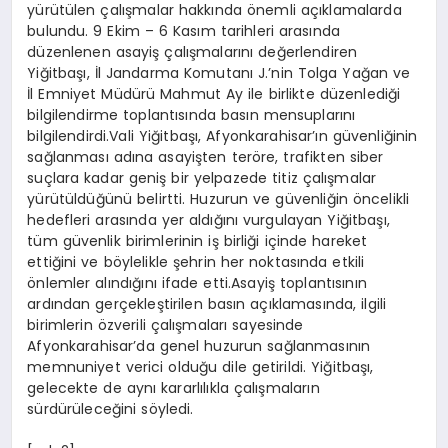
yürütülen çalışmalar hakkında önemli açıklamalarda
bulundu. 9 Ekim – 6 Kasım tarihleri arasında
düzenlenen asayiş çalışmalarını değerlendiren
Yiğitbaşı, İl Jandarma Komutanı J.’nin Tolga Yağan ve
İl Emniyet Müdürü Mahmut Ay ile birlikte düzenlediği
bilgilendirme toplantısında basın mensuplarını
bilgilendirdi.Vali Yiğitbaşı, Afyonkarahisar’ın güvenliğinin
sağlanması adına asayişten teröre, trafikten siber
suçlara kadar geniş bir yelpazede titiz çalışmalar
yürütüldüğünü belirtti. Huzurun ve güvenliğin öncelikli
hedefleri arasında yer aldığını vurgulayan Yiğitbaşı,
tüm güvenlik birimlerinin iş birliği içinde hareket
ettiğini ve böylelikle şehrin her noktasında etkili
önlemler alındığını ifade etti.Asayiş toplantısının
ardından gerçekleştirilen basın açıklamasında, ilgili
birimlerin özverili çalışmaları sayesinde
Afyonkarahisar’da genel huzurun sağlanmasının
memnuniyet verici olduğu dile getirildi. Yiğitbaşı,
gelecekte de aynı kararlılıkla çalışmaların
sürdürüleceğini söyledi.