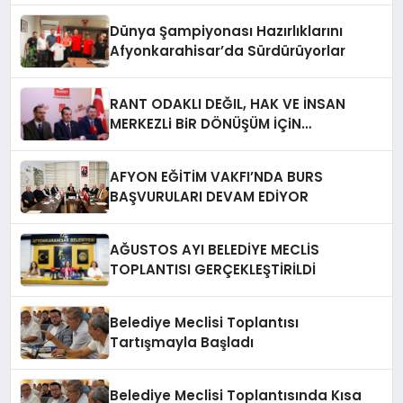
Dünya Şampiyonası Hazırlıklarını
Afyonkarahisar’da Sürdürüyorlar
RANT ODAKLI DEĞIL, HAK VE İNSAN
MERKEZLi BiR DÖNÜŞÜM İÇiN
AFYONKARAHiSAR’IN YANINDAYIZ!
AFYON EĞİTİM VAKFI’NDA BURS
BAŞVURULARI DEVAM EDİYOR
AĞUSTOS AYI BELEDİYE MECLİS
TOPLANTISI GERÇEKLEŞTİRİLDİ
Belediye Meclisi Toplantısı
Tartışmayla Başladı
Belediye Meclisi Toplantısında Kısa