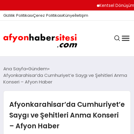
Kentsel Dönüşüm Ofisi 
Gizlilik Politikası
Çerez Politikası
Künye
İletişim
ANASAYFA
Ana Sayfa
Gündem
Afyonkarahisar’da Cumhuriyet’e Saygı ve Şehitleri Anma
Konseri – Afyon Haber
GÜNDEM
Afyonkarahisar’da Cumhuriyet’e
DÜNYA
Saygı ve Şehitleri Anma Konseri
– Afyon Haber