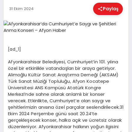
EĞITIM
Paylaş
31 Ekim 2024
EKONOMI
HABERLER
[ad_1]
Afyonkarahisar Belediyesi, Cumhuriyet’in 101. yılına
MAGAZIN
özel bir etkinlikle vatandaşları bir araya getiriyor.
Alimoğlu Kültür Sanat Araştırma Derneği (AKSAM)
Türk Sanat Müziği Topluluğu, Afyon Kocatepe
Üniversitesi ANS Kampüsü Atatürk Kongre
SAĞLIK
Merkezi’nde sahne alarak anlamlı bir konser
verecek. Etkinlikte, Cumhuriyet’e olan saygı ve
şehitlerimizin anısına özel parçalar seslendirilecek.31
SPOR
Ekim 2024 Perşembe günü saat 20.24’te
gerçekleşecek konser, halka açık ve ücretsiz olarak
düzenleniyor. Afyonkarahisar halkının yoğun ilgisini
TEKNOLOJI