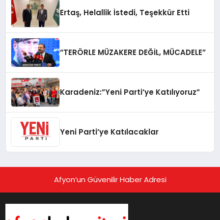
Ertaş, Helallik İstedi, Teşekkür Etti
“TERÖRLE MÜZAKERE DEĞİL, MÜCADELE”
Karadeniz:”Yeni Parti’ye Katılıyoruz”
Yeni Parti’ye Katılacaklar
Afyon’un Güvenilir Haber Adresi