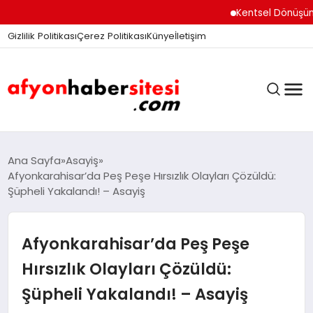
Kentsel Dönüşüm Ofisi
Gizlilik Politikası
Çerez Politikası
Künye
İletişim
ANASAYFA
Ana Sayfa
Asayiş
Afyonkarahisar’da Peş Peşe Hırsızlık Olayları Çözüldü:
Şüpheli Yakalandı! – Asayiş
GÜNDEM
Afyonkarahisar’da Peş Peşe
DÜNYA
Hırsızlık Olayları Çözüldü:
Şüpheli Yakalandı! – Asayiş