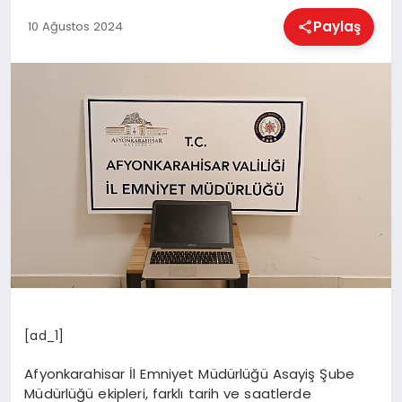
EĞITIM
Paylaş
10 Ağustos 2024
EKONOMI
HABERLER
MAGAZIN
SAĞLIK
SPOR
[ad_1]
Afyonkarahisar İl Emniyet Müdürlüğü Asayiş Şube
Müdürlüğü ekipleri, farklı tarih ve saatlerde
TEKNOLOJI