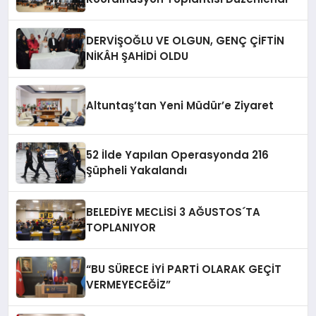
DERVİŞOĞLU VE OLGUN, GENÇ ÇİFTİN
NİKÂH ŞAHİDİ OLDU
Altuntaş’tan Yeni Müdür’e Ziyaret
52 İlde Yapılan Operasyonda 216
Şüpheli Yakalandı
BELEDİYE MECLİSİ 3 AĞUSTOS´TA
TOPLANIYOR
“BU SÜRECE İYİ PARTİ OLARAK GEÇİT
VERMEYECEĞİZ”