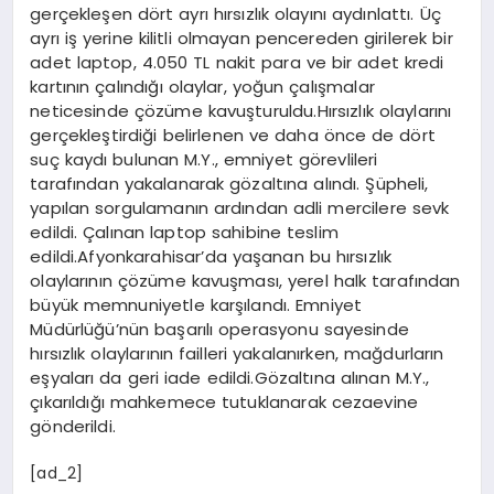
gerçekleşen dört ayrı hırsızlık olayını aydınlattı. Üç
ayrı iş yerine kilitli olmayan pencereden girilerek bir
adet laptop, 4.050 TL nakit para ve bir adet kredi
kartının çalındığı olaylar, yoğun çalışmalar
neticesinde çözüme kavuşturuldu.Hırsızlık olaylarını
gerçekleştirdiği belirlenen ve daha önce de dört
suç kaydı bulunan M.Y., emniyet görevlileri
tarafından yakalanarak gözaltına alındı. Şüpheli,
yapılan sorgulamanın ardından adli mercilere sevk
edildi. Çalınan laptop sahibine teslim
edildi.Afyonkarahisar’da yaşanan bu hırsızlık
olaylarının çözüme kavuşması, yerel halk tarafından
büyük memnuniyetle karşılandı. Emniyet
Müdürlüğü’nün başarılı operasyonu sayesinde
hırsızlık olaylarının failleri yakalanırken, mağdurların
eşyaları da geri iade edildi.Gözaltına alınan M.Y.,
çıkarıldığı mahkemece tutuklanarak cezaevine
gönderildi.
[ad_2]