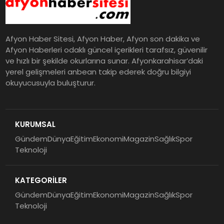
Afyon Haber Sitesi, Afyon Haber, Afyon son dakika ve
Afyon Haberleri odaklı güncel içerikleri tarafsız, güvenilir
ve hızlı bir şekilde okurlarına sunar. Afyonkarahisar’daki
yerel gelişmeleri anbean takip ederek doğru bilgiyi
okuyucusuyla buluşturur.
KURUMSAL
Gündem
Dünya
Eğitim
Ekonomi
Magazin
Sağlık
Spor
Teknoloji
KATEGORİLER
Gündem
Dünya
Eğitim
Ekonomi
Magazin
Sağlık
Spor
Teknoloji