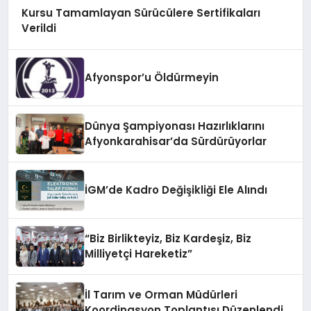
Kursu Tamamlayan Sürücülere Sertifikaları
Verildi
Afyonspor’u Öldürmeyin
Dünya Şampiyonası Hazırlıklarını
Afyonkarahisar’da Sürdürüyorlar
İGM’de Kadro Değişikliği Ele Alındı
“Biz Birlikteyiz, Biz Kardeşiz, Biz
Milliyetçi Hareketiz”
İl Tarım ve Orman Müdürleri
Koordinasyon Toplantısı Düzenlendi