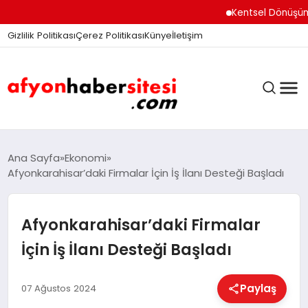
Kentsel Dönüşüm Ofisi
Gizlilik Politikası
Çerez Politikası
Künye
İletişim
ANASAYFA
Ana Sayfa
Ekonomi
Afyonkarahisar’daki Firmalar İçin İş İlanı Desteği Başladı
GÜNDEM
Afyonkarahisar’daki Firmalar
İçin İş İlanı Desteği Başladı
DÜNYA
Paylaş
07 Ağustos 2024