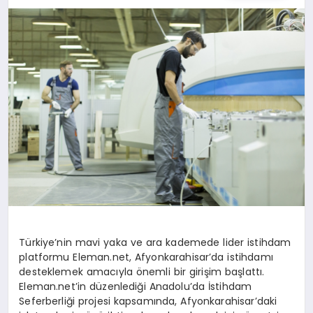
EĞITIM
EKONOMI
HABERLER
MAGAZIN
SAĞLIK
Türkiye’nin mavi yaka ve ara kademede lider istihdam
platformu Eleman.net, Afyonkarahisar’da istihdamı
SPOR
desteklemek amacıyla önemli bir girişim başlattı.
Eleman.net’in düzenlediği Anadolu’da İstihdam
Seferberliği projesi kapsamında, Afyonkarahisar’daki
TEKNOLOJI