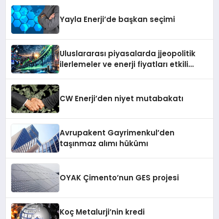
Yayla Enerji’de başkan seçimi
Uluslararası piyasalarda jjeopolitik
ilerlemeler ve enerji fiyatları etkili
oluyor
CW Enerji’den niyet mutabakatı
Avrupakent Gayrimenkul’den
taşınmaz alımı hükümı
OYAK Çimento’nun GES projesi
Koç Metalurji’nin kredi