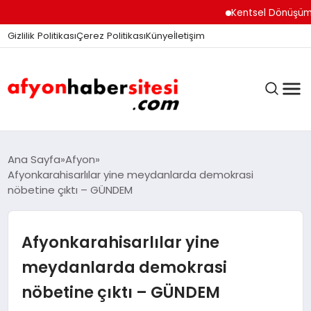
Kentsel Dönüşüm Ofisi 
Gizlilik Politikası
Çerez Politikası
Künye
İletişim
ANASAYFA
Ana Sayfa
Afyon
Afyonkarahisarlılar yine meydanlarda demokrasi
nöbetine çıktı – GÜNDEM
GÜNDEM
Afyonkarahisarlılar yine
DÜNYA
meydanlarda demokrasi
nöbetine çıktı – GÜNDEM