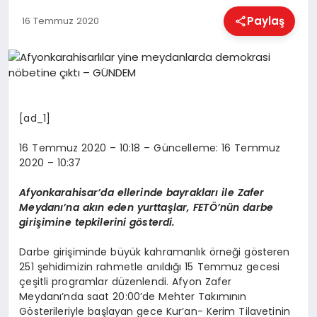
EĞITIM
Paylaş
16 Temmuz 2020
EKONOMI
HABERLER
[ad_1]
16 Temmuz 2020 – 10:18 – Güncelleme: 16 Temmuz
MAGAZIN
2020 – 10:37
Afyonkarahisar’da ellerinde bayrakları ile Zafer
Meydanı’na akın eden yurttaşlar, FETÖ’nün darbe
SAĞLIK
girişimine tepkilerini gösterdi.
Darbe girişiminde büyük kahramanlık örneği gösteren
SPOR
251 şehidimizin rahmetle anıldığı 15 Temmuz gecesi
çeşitli programlar düzenlendi. Afyon Zafer
Meydanı’nda saat 20:00’de Mehter Takımının
Gösterileriyle başlayan gece Kur’an- Kerim Tilavetinin
TEKNOLOJI