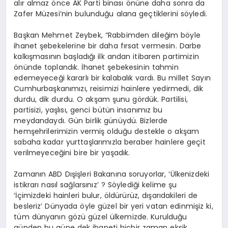
alır almaz önce AK Parti binası önüne daha sonra da
Zafer Müzesi’nin bulunduğu alana geçtiklerini söyledi.
Başkan Mehmet Zeybek, “Rabbimden dileğim böyle
ihanet şebekelerine bir daha fırsat vermesin. Darbe
kalkışmasının başladığı ilk andan itibaren partimizin
önünde toplandık. İhanet şebekesinin tahmin
edemeyeceği kararlı bir kalabalık vardı. Bu millet Sayın
Cumhurbaşkanımızı, reisimizi hainlere yedirmedi, dik
durdu, dik durdu. O akşam şunu gördük. Partilisi,
partisizi, yaşlısı, genci bütün insanımız bu
meydandaydı. Gün birlik günüydü. Bizlerde
hemşehrilerimizin vermiş olduğu destekle o akşam
sabaha kadar yurttaşlarımızla beraber hainlere geçit
verilmeyeceğini bire bir yaşadık.
Zamanın ABD Dışişleri Bakanına soruyorlar, ‘Ülkenizdeki
istikrarı nasıl sağlarsınız’ ? Söylediği kelime şu
‘İçimizdeki hainleri bulur, öldürürüz, dışarıdakileri de
besleriz’ Dünyada öyle güzel bir yeri vatan edinmişiz ki,
tüm dünyanın gözü güzel ülkemizde. Kurulduğu
günden bu güne dek ihaneti hiçbir zaman eksik