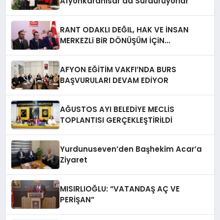
Afyonkarahisar’da Sürdürüyorlar
RANT ODAKLI DEĞIL, HAK VE İNSAN
MERKEZLi BiR DÖNÜŞÜM İÇiN
AFYONKARAHiSAR’IN YANINDAYIZ!
AFYON EĞİTİM VAKFI’NDA BURS
BAŞVURULARI DEVAM EDİYOR
AĞUSTOS AYI BELEDİYE MECLİS
TOPLANTISI GERÇEKLEŞTİRİLDİ
Yurdunuseven’den Başhekim Acar’a
Ziyaret
MISIRLIOĞLU: “VATANDAŞ AÇ VE
PERİŞAN”