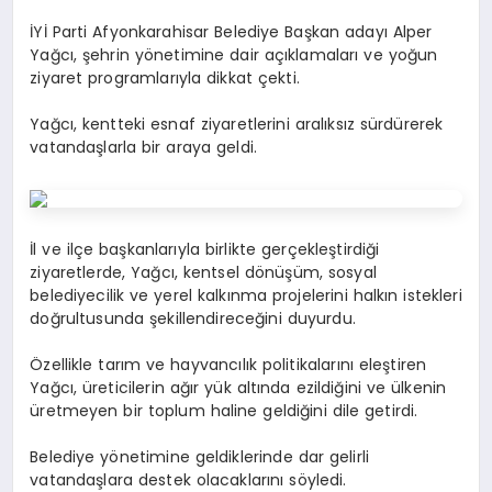
EĞITIM
İYİ Parti Afyonkarahisar Belediye Başkan adayı Alper
Yağcı, şehrin yönetimine dair açıklamaları ve yoğun
ziyaret programlarıyla dikkat çekti.
EKONOMI
Yağcı, kentteki esnaf ziyaretlerini aralıksız sürdürerek
vatandaşlarla bir araya geldi.
HABERLER
MAGAZIN
İl ve ilçe başkanlarıyla birlikte gerçekleştirdiği
ziyaretlerde, Yağcı, kentsel dönüşüm, sosyal
belediyecilik ve yerel kalkınma projelerini halkın istekleri
doğrultusunda şekillendireceğini duyurdu.
SAĞLIK
Özellikle tarım ve hayvancılık politikalarını eleştiren
Yağcı, üreticilerin ağır yük altında ezildiğini ve ülkenin
SPOR
üretmeyen bir toplum haline geldiğini dile getirdi.
Belediye yönetimine geldiklerinde dar gelirli
vatandaşlara destek olacaklarını söyledi.
TEKNOLOJI