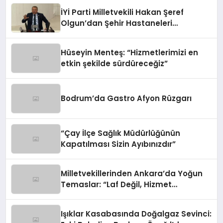
İYİ Parti Milletvekili Hakan Şeref
Olgun’dan Şehir Hastaneleri
Hakkında Kritik Soru Önergesi
Hüseyin Menteş: “Hizmetlerimizi en
etkin şekilde sürdüreceğiz”
Bodrum’da Gastro Afyon Rüzgarı
“Çay İlçe Sağlık Müdürlüğünün
Kapatılması Sizin Ayıbınızdır”
Milletvekillerinden Ankara’da Yoğun
Temaslar: “Laf Değil, Hizmet
Siyasetine Devam Ediyoruz”
Işıklar Kasabasında Doğalgaz Sevinci: