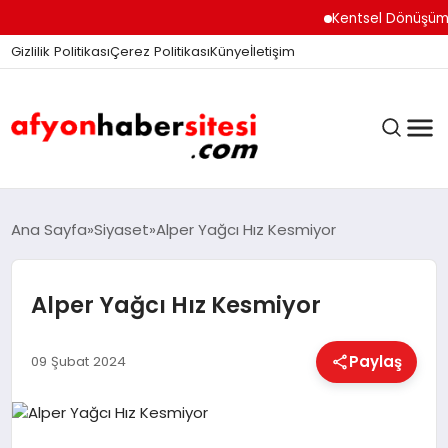
Kentsel Dönüşüm Ofisi 
Gizlilik Politikası
Çerez Politikası
Künye
İletişim
ANASAYFA
Ana Sayfa
Siyaset
Alper Yağcı Hız Kesmiyor
Alper Yağcı Hız Kesmiyor
GÜNDEM
Paylaş
09 Şubat 2024
DÜNYA