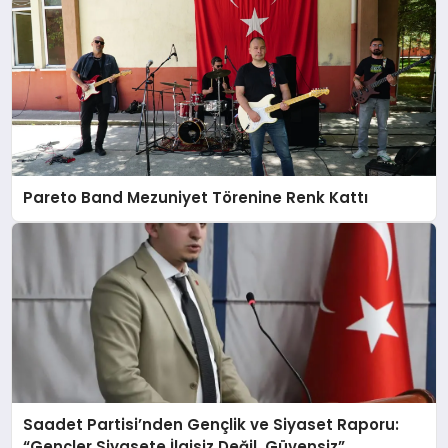
Pareto Band Mezuniyet Törenine Renk Kattı
Saadet Partisi’nden Gençlik ve Siyaset Raporu:
“Gençler Siyasete İlgisiz Değil, Güvensiz”