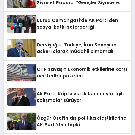
Siyaset Raporu: “Gençler Siyasete
İlgisiz Değil, Güvensiz”
Bursa Osmangazi’de AK Parti’den
sosyal katkı seferberliği
Dervişoğlu: Türkiye, İran Savaşına
askeri olarak müdahil olmamalı
CHP savaşın Ekonomik etkilerine karşı
acil tedbir paketini
değerlendirmelerde bulundu
Ak Parti: Kripto varlık kanunuyla ilgili
çalışmalar sürüyor
Özgür Özel’in dış politika eleştirilerine
AK Parti’den tepki